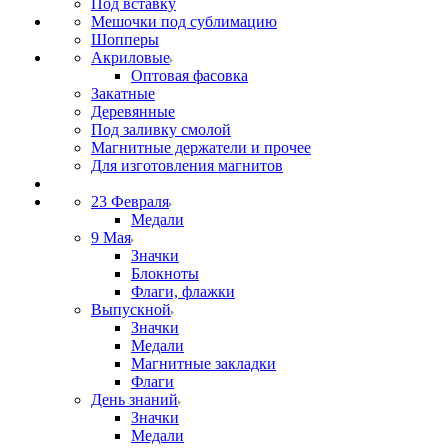
Под вставку
Мешочки под сублимацию
Шопперы
Акриловые
Оптовая фасовка
Закатные
Деревянные
Под заливку смолой
Магнитные держатели и прочее
Для изготовления магнитов
23 Февраля
Медали
9 Мая
Значки
Блокноты
Флаги, флажки
Выпускной
Значки
Медали
Магнитные закладки
Флаги
День знаний
Значки
Медали