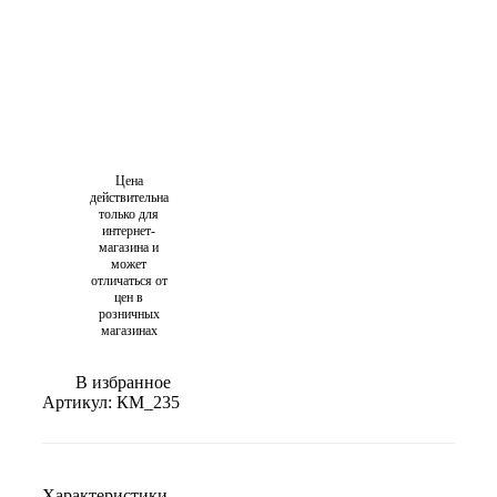
Цена
действительна
только для
интернет-
магазина и
может
отличаться от
цен в
розничных
магазинах
В избранное
Артикул:
КМ_235
Характеристики