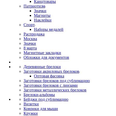
Канцтовары
Патриотизм
Значки
Магниты
Наклейки
Спорт
Наборы медалей
Распродажа
Москва
Значки
8 марта
Магнитные закладки
Обложки для документов
Деревянные брелоки
Заготовки акриловых брелоков
Оптовая фасовка
Заготовки брелоков под сублимацию
Заготовки брелоков с линзами
Заготовки металлических брелоков
Брелоки-альбомы
Бейджи под сублимацию
Визитки
Коврики для мыши
Кружки