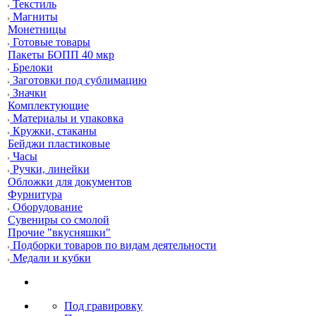
Текстиль
Магниты
Монетницы
Готовые товары
Пакеты БОПП 40 мкр
Брелоки
Заготовки под сублимацию
Значки
Комплектующие
Материалы и упаковка
Кружки, стаканы
Бейджи пластиковые
Часы
Ручки, линейки
Обложки для документов
Фурнитура
Оборудование
Сувениры со смолой
Прочие "вкусняшки"
Подборки товаров по видам деятельности
Медали и кубки
Под гравировку