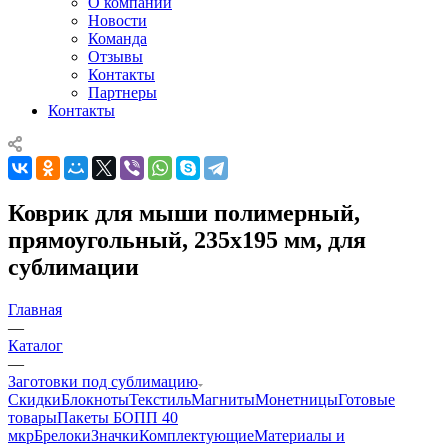
О компании
Новости
Команда
Отзывы
Контакты
Партнеры
Контакты
Коврик для мыши полимерный,
прямоугольный, 235х195 мм, для
сублимации
Главная
—
Каталог
—
Заготовки под сублимацию
Скидки
Блокноты
Текстиль
Магниты
Монетницы
Готовые
товары
Пакеты БОПП 40
мкр
Брелоки
Значки
Комплектующие
Материалы и