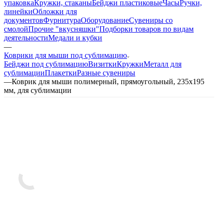
упаковка
Кружки, стаканы
Бейджи пластиковые
Часы
Ручки,
линейки
Обложки для
документов
Фурнитура
Оборудование
Сувениры со
смолой
Прочие "вкусняшки"
Подборки товаров по видам
деятельности
Медали и кубки
—
Коврики для мыши под сублимацию
Бейджи под сублимацию
Визитки
Кружки
Металл для
сублимации
Плакетки
Разные сувениры
—
Коврик для мыши полимерный, прямоугольный, 235х195
мм, для сублимации