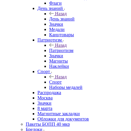
Флаги
День знаний
Назад
День знаний
Значки
Медали
Канцтовары
Патриотизм
Назад
Патриотизм
Значки
Магниты
Наклейки
Спорт
Назад
Спорт
Наборы медалей
Распродажа
Москва
Значки
8 марта
Магнитные закладки
Обложки для документов
Пакеты БОПП 40 мкр
Брелоки