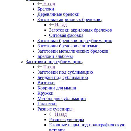
Назад
Брелоки
Деревянные брелоки
Заготовки акриловых брелоков
Назад
Заготовки акриловых брелоков
Оптовая фасовка
Заготовки брелоков под сублимацию
Заготовки брелоков с линзами
Заготовки металлических брелоков
Брелоки-альбомы
Заготовки под сублимацию
Назад
Заготовки под сублимацию
Бейджи под сублимацию
Визитки
Коврики для мыши
Кружки
Металл для сублимации
Плакетки
Разные сувениры
Назад
Разные сувениры
Елочные шары под полиграфическую
вставку