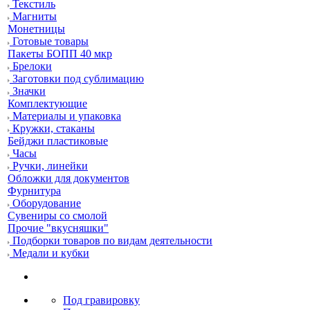
Текстиль
Магниты
Монетницы
Готовые товары
Пакеты БОПП 40 мкр
Брелоки
Заготовки под сублимацию
Значки
Комплектующие
Материалы и упаковка
Кружки, стаканы
Бейджи пластиковые
Часы
Ручки, линейки
Обложки для документов
Фурнитура
Оборудование
Сувениры со смолой
Прочие "вкусняшки"
Подборки товаров по видам деятельности
Медали и кубки
Под гравировку