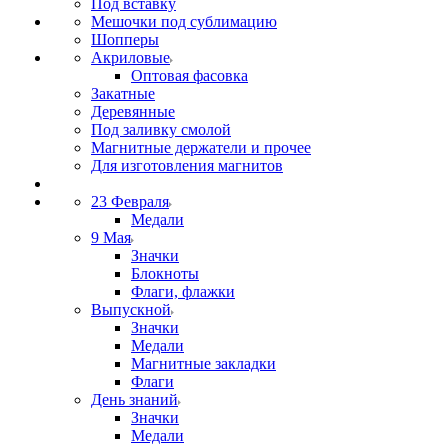
Под вставку
Мешочки под сублимацию
Шопперы
Акриловые
Оптовая фасовка
Закатные
Деревянные
Под заливку смолой
Магнитные держатели и прочее
Для изготовления магнитов
23 Февраля
Медали
9 Мая
Значки
Блокноты
Флаги, флажки
Выпускной
Значки
Медали
Магнитные закладки
Флаги
День знаний
Значки
Медали