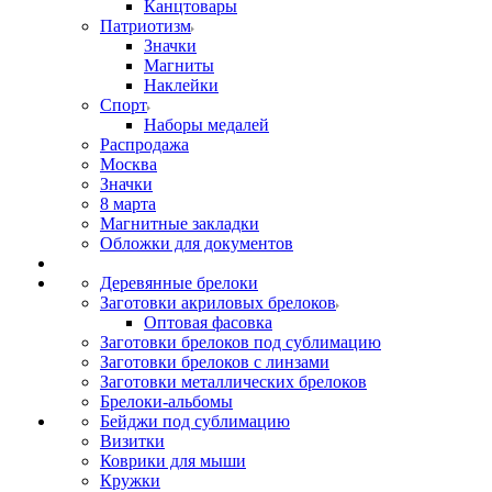
Канцтовары
Патриотизм
Значки
Магниты
Наклейки
Спорт
Наборы медалей
Распродажа
Москва
Значки
8 марта
Магнитные закладки
Обложки для документов
Деревянные брелоки
Заготовки акриловых брелоков
Оптовая фасовка
Заготовки брелоков под сублимацию
Заготовки брелоков с линзами
Заготовки металлических брелоков
Брелоки-альбомы
Бейджи под сублимацию
Визитки
Коврики для мыши
Кружки