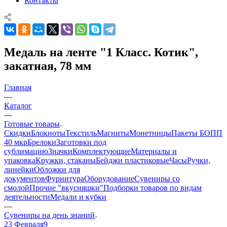
Контакты
Медаль на ленте "1 Класс. Котик",
закатная, 78 мм
Главная
—
Каталог
—
Готовые товары
Скидки
Блокноты
Текстиль
Магниты
Монетницы
Пакеты БОПП
40 мкр
Брелоки
Заготовки под
сублимацию
Значки
Комплектующие
Материалы и
упаковка
Кружки, стаканы
Бейджи пластиковые
Часы
Ручки,
линейки
Обложки для
документов
Фурнитура
Оборудование
Сувениры со
смолой
Прочие "вкусняшки"
Подборки товаров по видам
деятельности
Медали и кубки
—
Сувениры на день знаний
23 Февраля
9