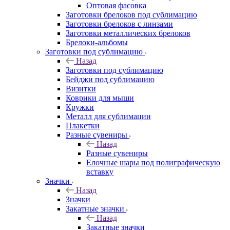
Оптовая фасовка
Заготовки брелоков под сублимацию
Заготовки брелоков с линзами
Заготовки металлических брелоков
Брелоки-альбомы
Заготовки под сублимацию
Назад
Заготовки под сублимацию
Бейджи под сублимацию
Визитки
Коврики для мыши
Кружки
Металл для сублимации
Плакетки
Разные сувениры
Назад
Разные сувениры
Елочные шары под полиграфическую
вставку
Значки
Назад
Значки
Закатные значки
Назад
Закатные значки