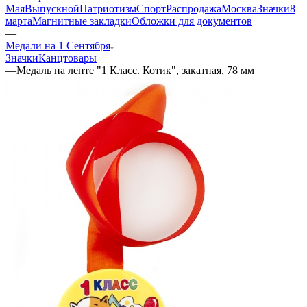
Мая
Выпускной
Патриотизм
Спорт
Распродажа
Москва
Значки
8
марта
Магнитные закладки
Обложки для документов
—
Медали на 1 Сентября
Значки
Канцтовары
—
Медаль на ленте "1 Класс. Котик", закатная, 78 мм