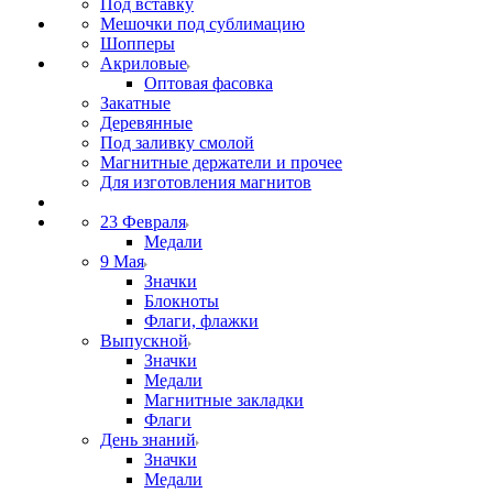
Под вставку
Мешочки под сублимацию
Шопперы
Акриловые
Оптовая фасовка
Закатные
Деревянные
Под заливку смолой
Магнитные держатели и прочее
Для изготовления магнитов
23 Февраля
Медали
9 Мая
Значки
Блокноты
Флаги, флажки
Выпускной
Значки
Медали
Магнитные закладки
Флаги
День знаний
Значки
Медали