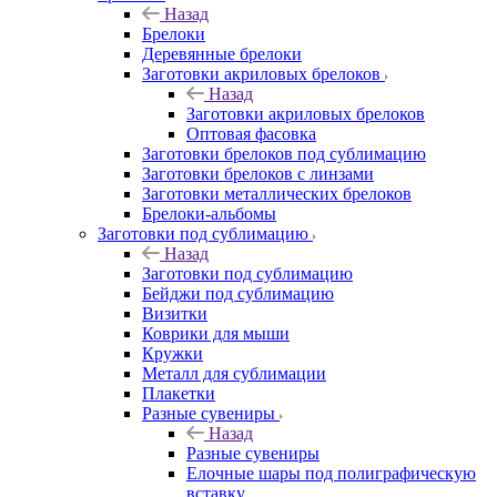
Назад
Брелоки
Деревянные брелоки
Заготовки акриловых брелоков
Назад
Заготовки акриловых брелоков
Оптовая фасовка
Заготовки брелоков под сублимацию
Заготовки брелоков с линзами
Заготовки металлических брелоков
Брелоки-альбомы
Заготовки под сублимацию
Назад
Заготовки под сублимацию
Бейджи под сублимацию
Визитки
Коврики для мыши
Кружки
Металл для сублимации
Плакетки
Разные сувениры
Назад
Разные сувениры
Елочные шары под полиграфическую
вставку