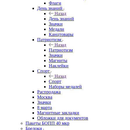
Флаги
День знаний
Назад
День знаний
Значки
Медали
Канцтовары
Патриотизм
Назад
Патриотизм
Значки
Магниты
Наклейки
Спорт
Назад
Спорт
Наборы медалей
Распродажа
Москва
Значки
8 марта
Магнитные закладки
Обложки для документов
Пакеты БОПП 40 мкр
Брелоки