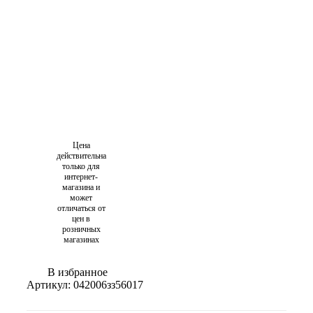
Цена
действительна
только для
интернет-
магазина и
может
отличаться от
цен в
розничных
магазинах
В избранное
Артикул:
042006зз56017