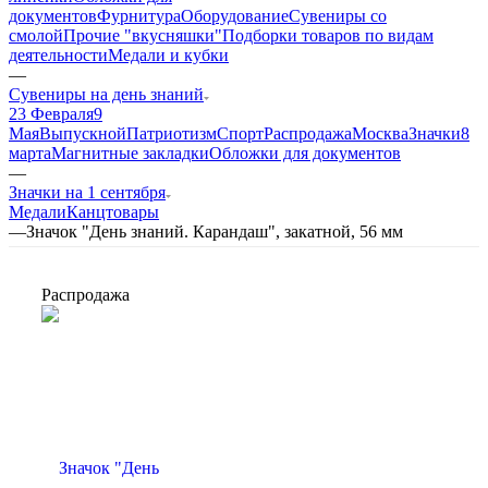
документов
Фурнитура
Оборудование
Сувениры со
смолой
Прочие "вкусняшки"
Подборки товаров по видам
деятельности
Медали и кубки
—
Сувениры на день знаний
23 Февраля
9
Мая
Выпускной
Патриотизм
Спорт
Распродажа
Москва
Значки
8
марта
Магнитные закладки
Обложки для документов
—
Значки на 1 сентября
Медали
Канцтовары
—
Значок "День знаний. Карандаш", закатной, 56 мм
Распродажа