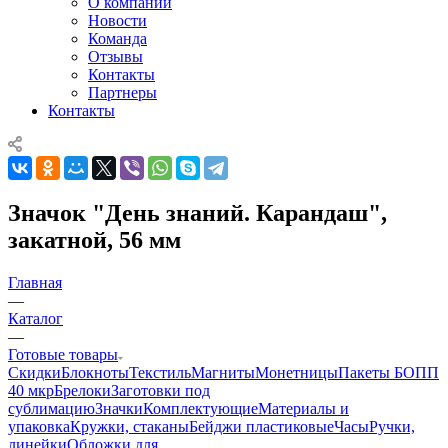
О компании
Новости
Команда
Отзывы
Контакты
Партнеры
Контакты
Значок "День знаний. Карандаш",
закатной, 56 мм
Главная
—
Каталог
—
Готовые товары
Скидки
Блокноты
Текстиль
Магниты
Монетницы
Пакеты БОПП
40 мкр
Брелоки
Заготовки под
сублимацию
Значки
Комплектующие
Материалы и
упаковка
Кружки, стаканы
Бейджи пластиковые
Часы
Ручки,
линейки
Обложки для