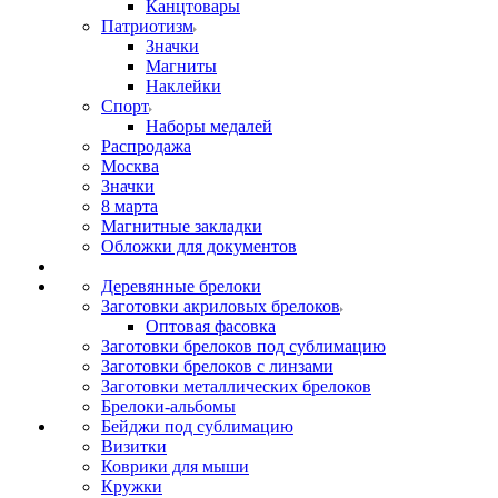
Канцтовары
Патриотизм
Значки
Магниты
Наклейки
Спорт
Наборы медалей
Распродажа
Москва
Значки
8 марта
Магнитные закладки
Обложки для документов
Деревянные брелоки
Заготовки акриловых брелоков
Оптовая фасовка
Заготовки брелоков под сублимацию
Заготовки брелоков с линзами
Заготовки металлических брелоков
Брелоки-альбомы
Бейджи под сублимацию
Визитки
Коврики для мыши
Кружки