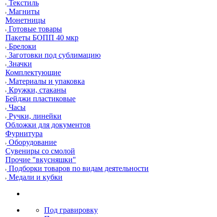
Текстиль
Магниты
Монетницы
Готовые товары
Пакеты БОПП 40 мкр
Брелоки
Заготовки под сублимацию
Значки
Комплектующие
Материалы и упаковка
Кружки, стаканы
Бейджи пластиковые
Часы
Ручки, линейки
Обложки для документов
Фурнитура
Оборудование
Сувениры со смолой
Прочие "вкусняшки"
Подборки товаров по видам деятельности
Медали и кубки
Под гравировку