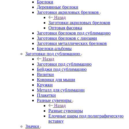
Брелоки
Деревянные брелоки
Заготовки акриловых брелоков
Назад
Заготовки акриловых брелоков
Оптовая фасовка
Заготовки брелоков под сублимацию
Заготовки брелоков с линзами
Заготовки металлических брелоков
Брелоки-альбомы
Заготовки под сублимацию
Назад
Заготовки под сублимацию
Бейджи под сублимацию
Визитки
Коврики для мыши
Кружки
Металл для сублимации
Плакетки
Разные сувениры
Назад
Разные сувениры
Елочные шары под полиграфическую
вставку
Значки