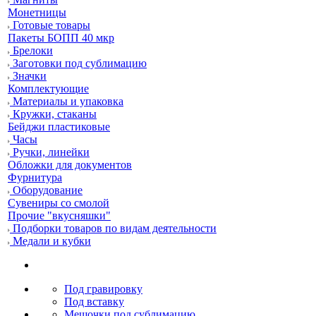
Монетницы
Готовые товары
Пакеты БОПП 40 мкр
Брелоки
Заготовки под сублимацию
Значки
Комплектующие
Материалы и упаковка
Кружки, стаканы
Бейджи пластиковые
Часы
Ручки, линейки
Обложки для документов
Фурнитура
Оборудование
Сувениры со смолой
Прочие "вкусняшки"
Подборки товаров по видам деятельности
Медали и кубки
Под гравировку
Под вставку
Мешочки под сублимацию