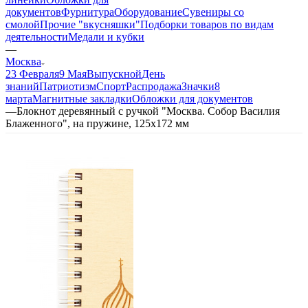
документов
Фурнитура
Оборудование
Сувениры со
смолой
Прочие "вкусняшки"
Подборки товаров по видам
деятельности
Медали и кубки
—
Москва
23 Февраля
9 Мая
Выпускной
День
знаний
Патриотизм
Спорт
Распродажа
Значки
8
марта
Магнитные закладки
Обложки для документов
—
Блокнот деревянный с ручкой "Москва. Собор Василия
Блаженного", на пружине, 125х172 мм