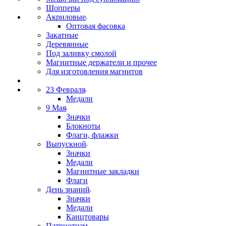
Шопперы
Акриловые
Оптовая фасовка
Закатные
Деревянные
Под заливку смолой
Магнитные держатели и прочее
Для изготовления магнитов
23 Февраля
Медали
9 Мая
Значки
Блокноты
Флаги, флажки
Выпускной
Значки
Медали
Магнитные закладки
Флаги
День знаний
Значки
Медали
Канцтовары
Патриотизм