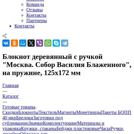
Команда
Отзывы
Контакты
Партнеры
Контакты
Блокнот деревянный с ручкой
"Москва. Собор Василия Блаженного",
на пружине, 125х172 мм
Главная
—
Каталог
—
Готовые товары
Скидки
Блокноты
Текстиль
Магниты
Монетницы
Пакеты БОПП
40 мкр
Брелоки
Заготовки под
сублимацию
Значки
Комплектующие
Материалы и
упаковка
Кружки, стаканы
Бейджи пластиковые
Часы
Ручки,
линейки
Обложки для