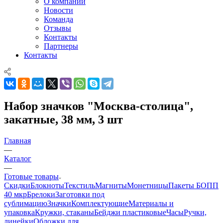
О компании
Новости
Команда
Отзывы
Контакты
Партнеры
Контакты
Набор значков "Москва-столица",
закатные, 38 мм, 3 шт
Главная
—
Каталог
—
Готовые товары
Скидки
Блокноты
Текстиль
Магниты
Монетницы
Пакеты БОПП
40 мкр
Брелоки
Заготовки под
сублимацию
Значки
Комплектующие
Материалы и
упаковка
Кружки, стаканы
Бейджи пластиковые
Часы
Ручки,
линейки
Обложки для