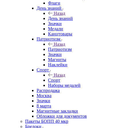
Флаги
День знаний
Назад
День знаний
Значки
Медали
Канцтовары
Патриотизм
Назад
Патриотизм
Значки
Магниты
Наклейки
Спорт
Назад
Спорт
Наборы медалей
Распродажа
Москва
Значки
8 марта
Магнитные закладки
Обложки для документов
Пакеты БОПП 40 мкр
Брелоки