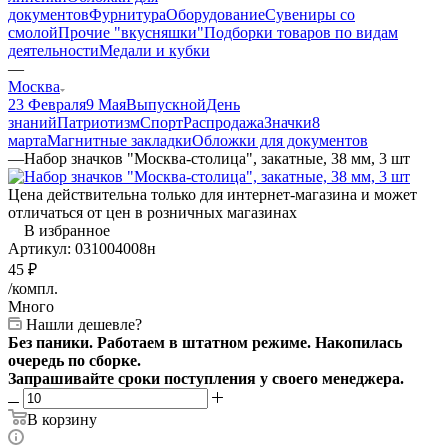
документов
Фурнитура
Оборудование
Сувениры со
смолой
Прочие "вкусняшки"
Подборки товаров по видам
деятельности
Медали и кубки
—
Москва
23 Февраля
9 Мая
Выпускной
День
знаний
Патриотизм
Спорт
Распродажа
Значки
8
марта
Магнитные закладки
Обложки для документов
—
Набор значков "Москва-столица", закатные, 38 мм, 3 шт
Цена действительна только для интернет-магазина и может
отличаться от цен в розничных магазинах
В избранное
Артикул:
031004008н
45
₽
/компл.
Много
Нашли дешевле?
Без паники. Работаем в штатном режиме. Накопилась
очередь по сборке.
Запрашивайте сроки поступления у своего менеджера.
В корзину