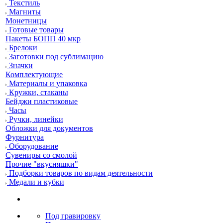
Текстиль
Магниты
Монетницы
Готовые товары
Пакеты БОПП 40 мкр
Брелоки
Заготовки под сублимацию
Значки
Комплектующие
Материалы и упаковка
Кружки, стаканы
Бейджи пластиковые
Часы
Ручки, линейки
Обложки для документов
Фурнитура
Оборудование
Сувениры со смолой
Прочие "вкусняшки"
Подборки товаров по видам деятельности
Медали и кубки
Под гравировку