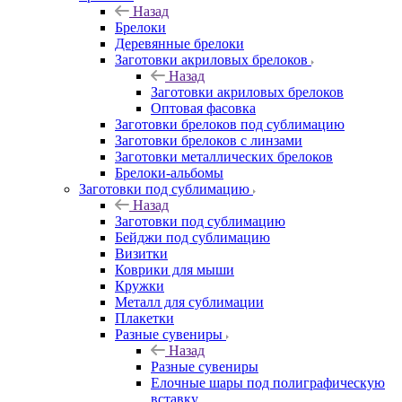
Назад
Брелоки
Деревянные брелоки
Заготовки акриловых брелоков
Назад
Заготовки акриловых брелоков
Оптовая фасовка
Заготовки брелоков под сублимацию
Заготовки брелоков с линзами
Заготовки металлических брелоков
Брелоки-альбомы
Заготовки под сублимацию
Назад
Заготовки под сублимацию
Бейджи под сублимацию
Визитки
Коврики для мыши
Кружки
Металл для сублимации
Плакетки
Разные сувениры
Назад
Разные сувениры
Елочные шары под полиграфическую
вставку