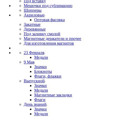
Под вставку
Мешочки под сублимацию
Шопперы
Акриловые
Оптовая фасовка
Закатные
Деревянные
Под заливку смолой
Магнитные держатели и прочее
Для изготовления магнитов
23 Февраля
Медали
9 Мая
Значки
Блокноты
Флаги, флажки
Выпускной
Значки
Медали
Магнитные закладки
Флаги
День знаний
Значки
Медали