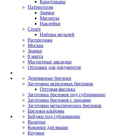
Канцтовары
Патриотизм
Значки
Магниты
Наклейки
Спорт
Наборы медалей
Распродажа
Москва
Значки
8 марта
Магнитные закладки
Обложки для документов
Деревянные брелоки
Заготовки акриловых брелоков
Оптовая фасовка
Заготовки брелоков под сублимацию
Заготовки брелоков с линзами
Заготовки металлических брелоков
Брелоки-альбомы
Бейджи под сублимацию
Визитки
Коврики для мыши
Кружки