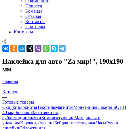
О компании
Новости
Команда
Отзывы
Контакты
Партнеры
Контакты
Наклейка для авто "Zа мир!", 190х190
мм
Главная
—
Каталог
—
Готовые товары
Скидки
Блокноты
Текстиль
Магниты
Монетницы
Пакеты БОПП
40 мкр
Брелоки
Заготовки под
сублимацию
Значки
Комплектующие
Материалы и
упаковка
Кружки, стаканы
Бейджи пластиковые
Часы
Ручки,
линейки
Обложки для