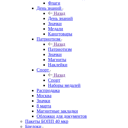
Флаги
День знаний
Назад
День знаний
Значки
Медали
Канцтовары
Патриотизм
Назад
Патриотизм
Значки
Магниты
Наклейки
Спорт
Назад
Спорт
Наборы медалей
Распродажа
Москва
Значки
8 марта
Магнитные закладки
Обложки для документов
Пакеты БОПП 40 мкр
Брелоки