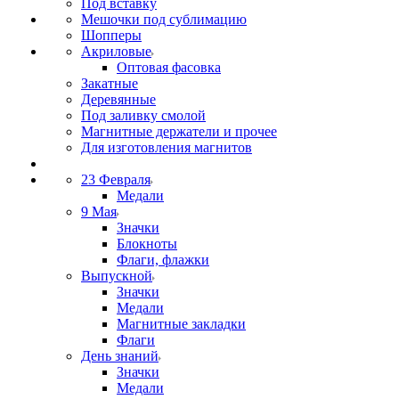
Под вставку
Мешочки под сублимацию
Шопперы
Акриловые
Оптовая фасовка
Закатные
Деревянные
Под заливку смолой
Магнитные держатели и прочее
Для изготовления магнитов
23 Февраля
Медали
9 Мая
Значки
Блокноты
Флаги, флажки
Выпускной
Значки
Медали
Магнитные закладки
Флаги
День знаний
Значки
Медали