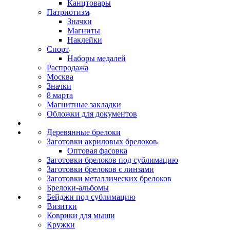
Канцтовары
Патриотизм
Значки
Магниты
Наклейки
Спорт
Наборы медалей
Распродажа
Москва
Значки
8 марта
Магнитные закладки
Обложки для документов
Деревянные брелоки
Заготовки акриловых брелоков
Оптовая фасовка
Заготовки брелоков под сублимацию
Заготовки брелоков с линзами
Заготовки металлических брелоков
Брелоки-альбомы
Бейджи под сублимацию
Визитки
Коврики для мыши
Кружки