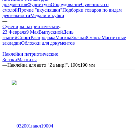
документов
Фурнитура
Оборудование
Сувениры со
смолой
Прочие "вкусняшки"
Подборки товаров по видам
деятельности
Медали и кубки
—
Сувениры патриотические
23 Февраля
9 Мая
Выпускной
День
знаний
Спорт
Распродажа
Москва
Значки
8 марта
Магнитные
закладки
Обложки для документов
—
Наклейки патриотические
Значки
Магниты
—
Наклейка для авто "Zа мир!", 190х190 мм