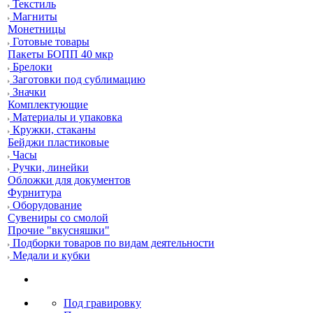
Текстиль
Магниты
Монетницы
Готовые товары
Пакеты БОПП 40 мкр
Брелоки
Заготовки под сублимацию
Значки
Комплектующие
Материалы и упаковка
Кружки, стаканы
Бейджи пластиковые
Часы
Ручки, линейки
Обложки для документов
Фурнитура
Оборудование
Сувениры со смолой
Прочие "вкусняшки"
Подборки товаров по видам деятельности
Медали и кубки
Под гравировку