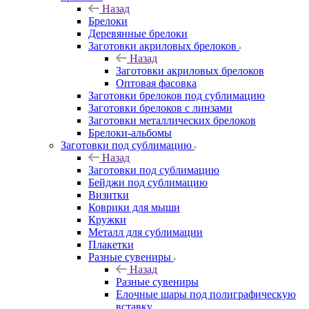
Назад
Брелоки
Деревянные брелоки
Заготовки акриловых брелоков
Назад
Заготовки акриловых брелоков
Оптовая фасовка
Заготовки брелоков под сублимацию
Заготовки брелоков с линзами
Заготовки металлических брелоков
Брелоки-альбомы
Заготовки под сублимацию
Назад
Заготовки под сублимацию
Бейджи под сублимацию
Визитки
Коврики для мыши
Кружки
Металл для сублимации
Плакетки
Разные сувениры
Назад
Разные сувениры
Елочные шары под полиграфическую
вставку