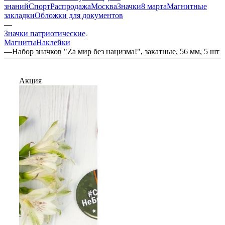
знаний
Спорт
Распродажа
Москва
Значки
8 марта
Магнитные
закладки
Обложки для документов
—
Значки патриотические
Магниты
Наклейки
—
Набор значков "Zа мир без нацизма!", закатные, 56 мм, 5 шт
Акция