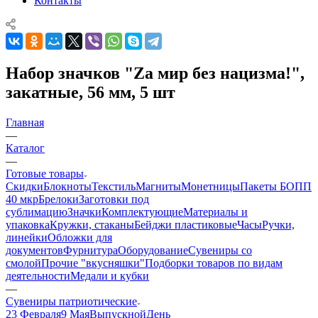
Контакты
Набор значков "Zа мир без нацизма!",
закатные, 56 мм, 5 шт
Главная
—
Каталог
—
Готовые товары
Скидки
Блокноты
Текстиль
Магниты
Монетницы
Пакеты БОПП
40 мкр
Брелоки
Заготовки под
сублимацию
Значки
Комплектующие
Материалы и
упаковка
Кружки, стаканы
Бейджи пластиковые
Часы
Ручки,
линейки
Обложки для
документов
Фурнитура
Оборудование
Сувениры со
смолой
Прочие "вкусняшки"
Подборки товаров по видам
деятельности
Медали и кубки
—
Сувениры патриотические
23 Февраля
9 Мая
Выпускной
День