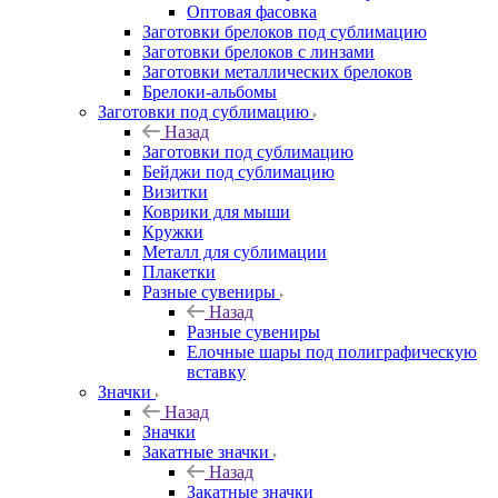
Оптовая фасовка
Заготовки брелоков под сублимацию
Заготовки брелоков с линзами
Заготовки металлических брелоков
Брелоки-альбомы
Заготовки под сублимацию
Назад
Заготовки под сублимацию
Бейджи под сублимацию
Визитки
Коврики для мыши
Кружки
Металл для сублимации
Плакетки
Разные сувениры
Назад
Разные сувениры
Елочные шары под полиграфическую
вставку
Значки
Назад
Значки
Закатные значки
Назад
Закатные значки