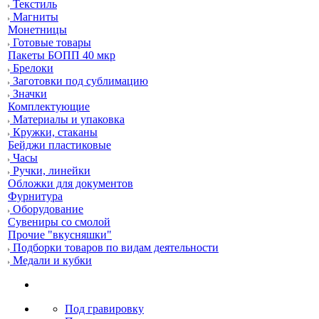
Текстиль
Магниты
Монетницы
Готовые товары
Пакеты БОПП 40 мкр
Брелоки
Заготовки под сублимацию
Значки
Комплектующие
Материалы и упаковка
Кружки, стаканы
Бейджи пластиковые
Часы
Ручки, линейки
Обложки для документов
Фурнитура
Оборудование
Сувениры со смолой
Прочие "вкусняшки"
Подборки товаров по видам деятельности
Медали и кубки
Под гравировку