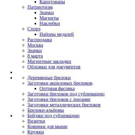
Канцтовары
Патриотизм
Значки
Магниты
Наклейки
Спорт
Наборы медалей
Распродажа
Москва
Значки
8 марта
Магнитные закладки
Обложки для документов
Деревянные брелоки
Заготовки акриловых брелоков
Оптовая фасовка
Заготовки брелоков под сублимацию
Заготовки брелоков с линзами
Заготовки металлических брелоков
Брелоки-альбомы
Бейджи под сублимацию
Визитки
Коврики для мыши
Кружки