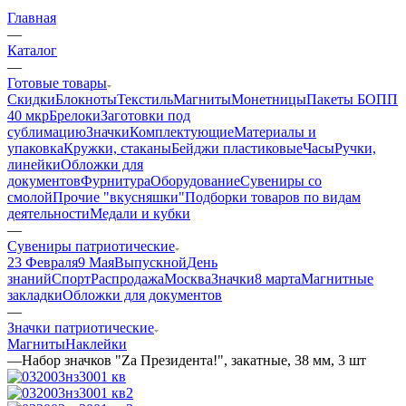
Главная
—
Каталог
—
Готовые товары
Скидки
Блокноты
Текстиль
Магниты
Монетницы
Пакеты БОПП
40 мкр
Брелоки
Заготовки под
сублимацию
Значки
Комплектующие
Материалы и
упаковка
Кружки, стаканы
Бейджи пластиковые
Часы
Ручки,
линейки
Обложки для
документов
Фурнитура
Оборудование
Сувениры со
смолой
Прочие "вкусняшки"
Подборки товаров по видам
деятельности
Медали и кубки
—
Сувениры патриотические
23 Февраля
9 Мая
Выпускной
День
знаний
Спорт
Распродажа
Москва
Значки
8 марта
Магнитные
закладки
Обложки для документов
—
Значки патриотические
Магниты
Наклейки
—
Набор значков "Zа Президента!", закатные, 38 мм, 3 шт