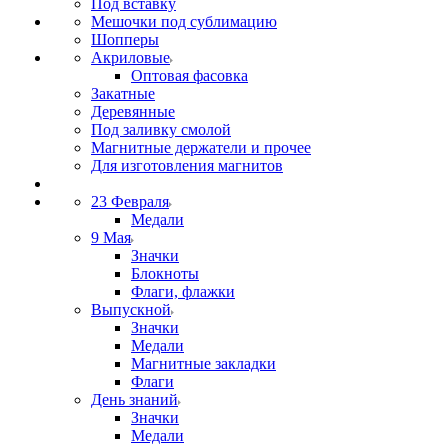
Под вставку
Мешочки под сублимацию
Шопперы
Акриловые
Оптовая фасовка
Закатные
Деревянные
Под заливку смолой
Магнитные держатели и прочее
Для изготовления магнитов
23 Февраля
Медали
9 Мая
Значки
Блокноты
Флаги, флажки
Выпускной
Значки
Медали
Магнитные закладки
Флаги
День знаний
Значки
Медали