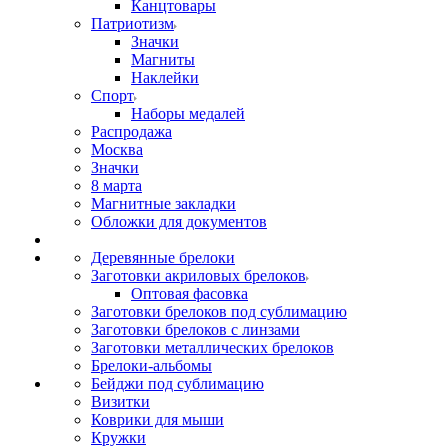
Канцтовары
Патриотизм
Значки
Магниты
Наклейки
Спорт
Наборы медалей
Распродажа
Москва
Значки
8 марта
Магнитные закладки
Обложки для документов
Деревянные брелоки
Заготовки акриловых брелоков
Оптовая фасовка
Заготовки брелоков под сублимацию
Заготовки брелоков с линзами
Заготовки металлических брелоков
Брелоки-альбомы
Бейджи под сублимацию
Визитки
Коврики для мыши
Кружки