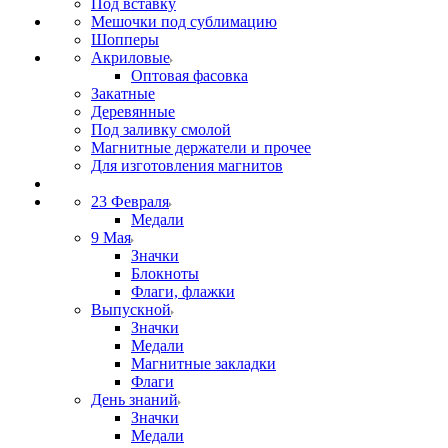
Под вставку
Мешочки под сублимацию
Шопперы
Акриловые
Оптовая фасовка
Закатные
Деревянные
Под заливку смолой
Магнитные держатели и прочее
Для изготовления магнитов
23 Февраля
Медали
9 Мая
Значки
Блокноты
Флаги, флажки
Выпускной
Значки
Медали
Магнитные закладки
Флаги
День знаний
Значки
Медали