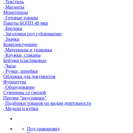
Текстиль
Магниты
Монетницы
Готовые товары
Пакеты БОПП 40 мкр
Брелоки
Заготовки под сублимацию
Значки
Комплектующие
Материалы и упаковка
Кружки, стаканы
Бейджи пластиковые
Часы
Ручки, линейки
Обложки для документов
Фурнитура
Оборудование
Сувениры со смолой
Прочие "вкусняшки"
Подборки товаров по видам деятельности
Медали и кубки
Под гравировку