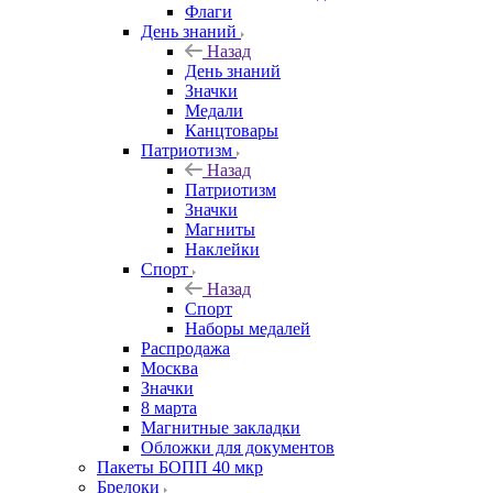
Флаги
День знаний
Назад
День знаний
Значки
Медали
Канцтовары
Патриотизм
Назад
Патриотизм
Значки
Магниты
Наклейки
Спорт
Назад
Спорт
Наборы медалей
Распродажа
Москва
Значки
8 марта
Магнитные закладки
Обложки для документов
Пакеты БОПП 40 мкр
Брелоки