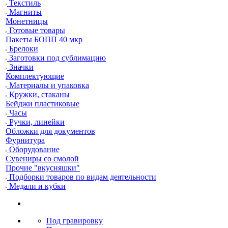
Текстиль
Магниты
Монетницы
Готовые товары
Пакеты БОПП 40 мкр
Брелоки
Заготовки под сублимацию
Значки
Комплектующие
Материалы и упаковка
Кружки, стаканы
Бейджи пластиковые
Часы
Ручки, линейки
Обложки для документов
Фурнитура
Оборудование
Сувениры со смолой
Прочие "вкусняшки"
Подборки товаров по видам деятельности
Медали и кубки
Под гравировку