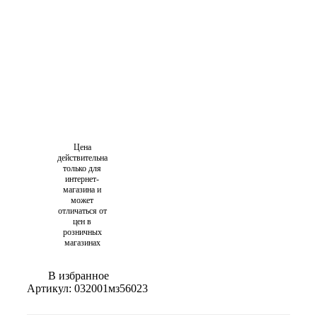
Цена
действительна
только для
интернет-
магазина и
может
отличаться от
цен в
розничных
магазинах
В избранное
Артикул:
032001мз56023