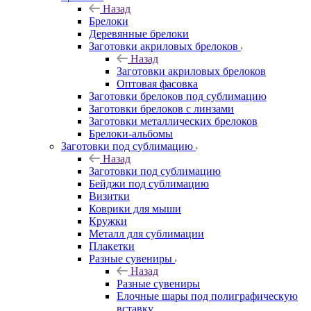
Назад
Брелоки
Деревянные брелоки
Заготовки акриловых брелоков
Назад
Заготовки акриловых брелоков
Оптовая фасовка
Заготовки брелоков под сублимацию
Заготовки брелоков с линзами
Заготовки металлических брелоков
Брелоки-альбомы
Заготовки под сублимацию
Назад
Заготовки под сублимацию
Бейджи под сублимацию
Визитки
Коврики для мыши
Кружки
Металл для сублимации
Плакетки
Разные сувениры
Назад
Разные сувениры
Елочные шары под полиграфическую
вставку