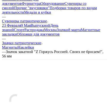
документов
Фурнитура
Оборудование
Сувениры со
смолой
Прочие "вкусняшки"
Подборки товаров по видам
деятельности
Медали и кубки
—
Сувениры патриотические
23 Февраля
9 Мая
Выпускной
День
знаний
Спорт
Распродажа
Москва
Значки
8 марта
Магнитные
закладки
Обложки для документов
—
Значки патриотические
Магниты
Наклейки
—
Значок закатной "Z Горжусь Россией. Своих не бросаем!",
56 мм