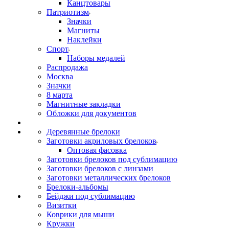
Канцтовары
Патриотизм
Значки
Магниты
Наклейки
Спорт
Наборы медалей
Распродажа
Москва
Значки
8 марта
Магнитные закладки
Обложки для документов
Деревянные брелоки
Заготовки акриловых брелоков
Оптовая фасовка
Заготовки брелоков под сублимацию
Заготовки брелоков с линзами
Заготовки металлических брелоков
Брелоки-альбомы
Бейджи под сублимацию
Визитки
Коврики для мыши
Кружки