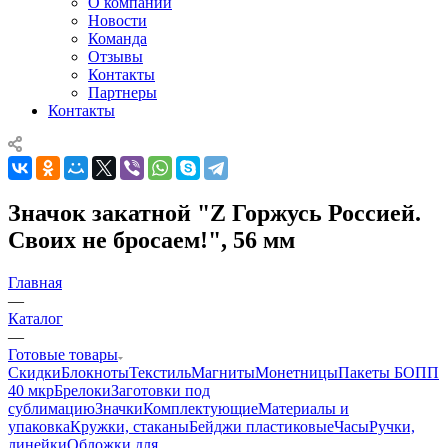
О компании
Новости
Команда
Отзывы
Контакты
Партнеры
Контакты
Значок закатной "Z Горжусь Россией.
Своих не бросаем!", 56 мм
Главная
—
Каталог
—
Готовые товары
Скидки
Блокноты
Текстиль
Магниты
Монетницы
Пакеты БОПП
40 мкр
Брелоки
Заготовки под
сублимацию
Значки
Комплектующие
Материалы и
упаковка
Кружки, стаканы
Бейджи пластиковые
Часы
Ручки,
линейки
Обложки для