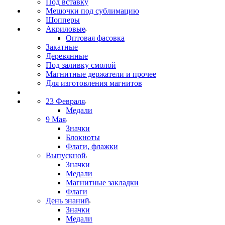
Под вставку
Мешочки под сублимацию
Шопперы
Акриловые
Оптовая фасовка
Закатные
Деревянные
Под заливку смолой
Магнитные держатели и прочее
Для изготовления магнитов
23 Февраля
Медали
9 Мая
Значки
Блокноты
Флаги, флажки
Выпускной
Значки
Медали
Магнитные закладки
Флаги
День знаний
Значки
Медали