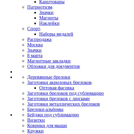
Канцтовары
Патриотизм
Значки
Магниты
Наклейки
Спорт
Наборы медалей
Распродажа
Москва
Значки
8 марта
Магнитные закладки
Обложки для документов
Деревянные брелоки
Заготовки акриловых брелоков
Оптовая фасовка
Заготовки брелоков под сублимацию
Заготовки брелоков с линзами
Заготовки металлических брелоков
Брелоки-альбомы
Бейджи под сублимацию
Визитки
Коврики для мыши
Кружки