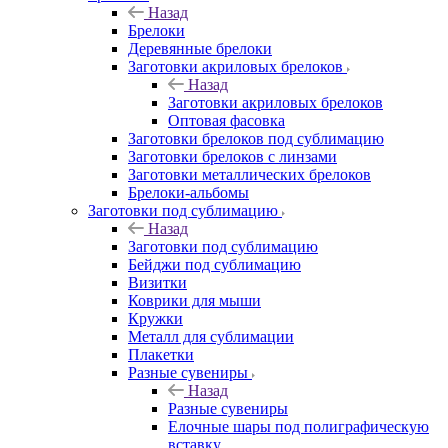
Назад
Брелоки
Деревянные брелоки
Заготовки акриловых брелоков
Назад
Заготовки акриловых брелоков
Оптовая фасовка
Заготовки брелоков под сублимацию
Заготовки брелоков с линзами
Заготовки металлических брелоков
Брелоки-альбомы
Заготовки под сублимацию
Назад
Заготовки под сублимацию
Бейджи под сублимацию
Визитки
Коврики для мыши
Кружки
Металл для сублимации
Плакетки
Разные сувениры
Назад
Разные сувениры
Елочные шары под полиграфическую
вставку