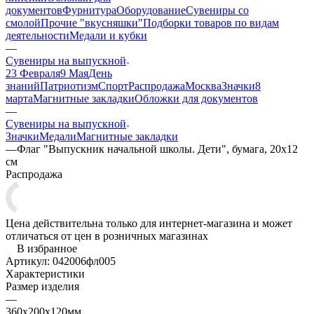
документов
Фурнитура
Оборудование
Сувениры со
смолой
Прочие "вкусняшки"
Подборки товаров по видам
деятельности
Медали и кубки
—
Сувениры на выпускной
23 Февраля
9 Мая
День
знаний
Патриотизм
Спорт
Распродажа
Москва
Значки
8
марта
Магнитные закладки
Обложки для документов
—
Сувениры на выпускной
Значки
Медали
Магнитные закладки
—
Флаг "Выпускник начальной школы. Дети", бумага, 20х12
см
Распродажа
Цена действительна только для интернет-магазина и может
отличаться от цен в розничных магазинах
В избранное
Артикул:
042006фл005
Характеристики
Размер изделия
—
360х200х120мм