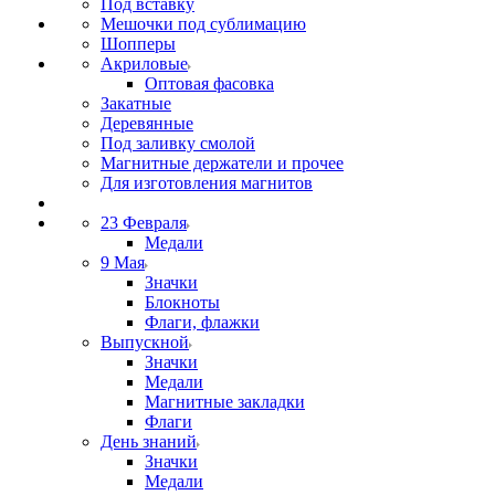
Под вставку
Мешочки под сублимацию
Шопперы
Акриловые
Оптовая фасовка
Закатные
Деревянные
Под заливку смолой
Магнитные держатели и прочее
Для изготовления магнитов
23 Февраля
Медали
9 Мая
Значки
Блокноты
Флаги, флажки
Выпускной
Значки
Медали
Магнитные закладки
Флаги
День знаний
Значки
Медали