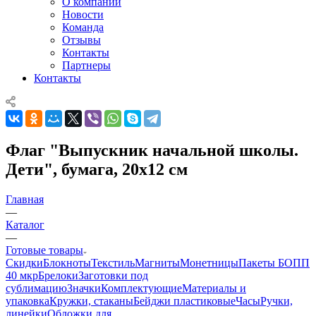
О компании
Новости
Команда
Отзывы
Контакты
Партнеры
Контакты
Флаг "Выпускник начальной школы.
Дети", бумага, 20х12 см
Главная
—
Каталог
—
Готовые товары
Скидки
Блокноты
Текстиль
Магниты
Монетницы
Пакеты БОПП
40 мкр
Брелоки
Заготовки под
сублимацию
Значки
Комплектующие
Материалы и
упаковка
Кружки, стаканы
Бейджи пластиковые
Часы
Ручки,
линейки
Обложки для