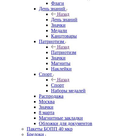
Флаги
День знаний
Назад
День знаний
Значки
Медали
Канцтовары
Патриотизм
Назад
Патриотизм
Значки
Магниты
Наклейки
Спорт
Назад
Спорт
Наборы медалей
Распродажа
Москва
Значки
8 марта
Магнитные закладки
Обложки для документов
Пакеты БОПП 40 мкр
Брелоки