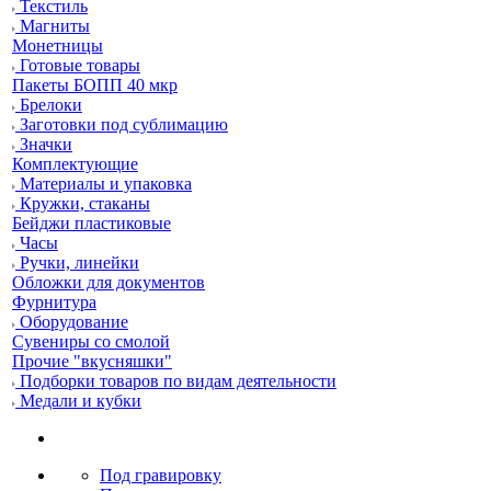
Текстиль
Магниты
Монетницы
Готовые товары
Пакеты БОПП 40 мкр
Брелоки
Заготовки под сублимацию
Значки
Комплектующие
Материалы и упаковка
Кружки, стаканы
Бейджи пластиковые
Часы
Ручки, линейки
Обложки для документов
Фурнитура
Оборудование
Сувениры со смолой
Прочие "вкусняшки"
Подборки товаров по видам деятельности
Медали и кубки
Под гравировку