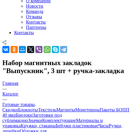
О компании
Новости
Команда
Отзывы
Контакты
Партнеры
Контакты
Набор магнитных закладок
"Выпускник", 3 шт + ручка-закладка
Главная
—
Каталог
—
Готовые товары
Скидки
Блокноты
Текстиль
Магниты
Монетницы
Пакеты БОПП
40 мкр
Брелоки
Заготовки под
сублимацию
Значки
Комплектующие
Материалы и
упаковка
Кружки, стаканы
Бейджи пластиковые
Часы
Ручки,
линейки
Обложки для