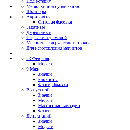
Под вставку
Мешочки под сублимацию
Шопперы
Акриловые
Оптовая фасовка
Закатные
Деревянные
Под заливку смолой
Магнитные держатели и прочее
Для изготовления магнитов
23 Февраля
Медали
9 Мая
Значки
Блокноты
Флаги, флажки
Выпускной
Значки
Медали
Магнитные закладки
Флаги
День знаний
Значки
Медали