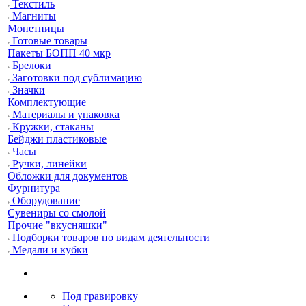
Текстиль
Магниты
Монетницы
Готовые товары
Пакеты БОПП 40 мкр
Брелоки
Заготовки под сублимацию
Значки
Комплектующие
Материалы и упаковка
Кружки, стаканы
Бейджи пластиковые
Часы
Ручки, линейки
Обложки для документов
Фурнитура
Оборудование
Сувениры со смолой
Прочие "вкусняшки"
Подборки товаров по видам деятельности
Медали и кубки
Под гравировку