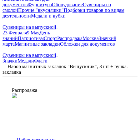
документов
Фурнитура
Оборудование
Сувениры со
смолой
Прочие "вкусняшки"
Подборки товаров по видам
деятельности
Медали и кубки
—
Сувениры на выпускной
23 Февраля
9 Мая
День
знаний
Патриотизм
Спорт
Распродажа
Москва
Значки
8
марта
Магнитные закладки
Обложки для документов
—
Сувениры на выпускной
Значки
Медали
Флаги
—
Набор магнитных закладок "Выпускник", 3 шт + ручка-
закладка
Распродажа