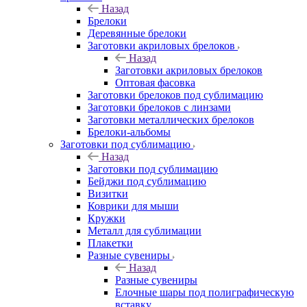
Назад
Брелоки
Деревянные брелоки
Заготовки акриловых брелоков
Назад
Заготовки акриловых брелоков
Оптовая фасовка
Заготовки брелоков под сублимацию
Заготовки брелоков с линзами
Заготовки металлических брелоков
Брелоки-альбомы
Заготовки под сублимацию
Назад
Заготовки под сублимацию
Бейджи под сублимацию
Визитки
Коврики для мыши
Кружки
Металл для сублимации
Плакетки
Разные сувениры
Назад
Разные сувениры
Елочные шары под полиграфическую
вставку