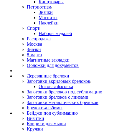
Канцтовары
Патриотизм
Значки
Магниты
Наклейки
Спорт
Наборы медалей
Распродажа
Москва
Значки
8 марта
Магнитные закладки
Обложки для документов
Деревянные брелоки
Заготовки акриловых брелоков
Оптовая фасовка
Заготовки брелоков под сублимацию
Заготовки брелоков с линзами
Заготовки металлических брелоков
Брелоки-альбомы
Бейджи под сублимацию
Визитки
Коврики для мыши
Кружки