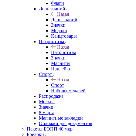
Флаги
День знаний
Назад
День знаний
Значки
Медали
Канцтовары
Патриотизм
Назад
Патриотизм
Значки
Магниты
Наклейки
Спорт
Назад
Спорт
Наборы медалей
Распродажа
Москва
Значки
8 марта
Магнитные закладки
Обложки для документов
Пакеты БОПП 40 мкр
Брелоки