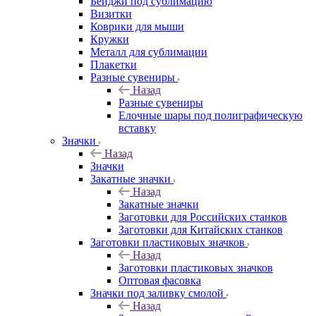
Бейджи под сублимацию
Визитки
Коврики для мыши
Кружки
Металл для сублимации
Плакетки
Разные сувениры
Назад
Разные сувениры
Елочные шары под полиграфическую
вставку
Значки
Назад
Значки
Закатные значки
Назад
Закатные значки
Заготовки для Российских станков
Заготовки для Китайских станков
Заготовки пластиковых значков
Назад
Заготовки пластиковых значков
Оптовая фасовка
Значки под заливку смолой
Назад