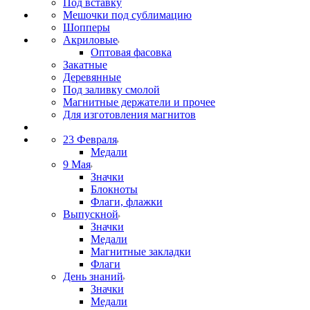
Под вставку
Мешочки под сублимацию
Шопперы
Акриловые
Оптовая фасовка
Закатные
Деревянные
Под заливку смолой
Магнитные держатели и прочее
Для изготовления магнитов
23 Февраля
Медали
9 Мая
Значки
Блокноты
Флаги, флажки
Выпускной
Значки
Медали
Магнитные закладки
Флаги
День знаний
Значки
Медали