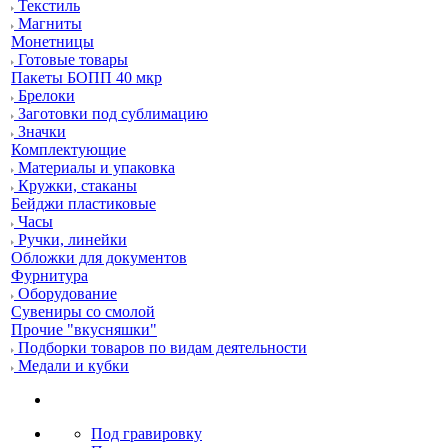
Текстиль
Магниты
Монетницы
Готовые товары
Пакеты БОПП 40 мкр
Брелоки
Заготовки под сублимацию
Значки
Комплектующие
Материалы и упаковка
Кружки, стаканы
Бейджи пластиковые
Часы
Ручки, линейки
Обложки для документов
Фурнитура
Оборудование
Сувениры со смолой
Прочие "вкусняшки"
Подборки товаров по видам деятельности
Медали и кубки
Под гравировку