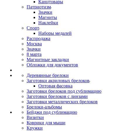
Канцтовары
Патриотизм
Значки
Магниты
Наклейки
Спорт
Наборы медалей
Распродажа
Москва
Значки
8 марта
Магнитные закладки
Обложки для документов
Деревянные брелоки
Заготовки акриловых брелоков
Оптовая фасовка
Заготовки брелоков под сублимацию
Заготовки брелоков с линзами
Заготовки металлических брелоков
Брелоки-альбомы
Бейджи под сублимацию
Визитки
Коврики для мыши
Кружки