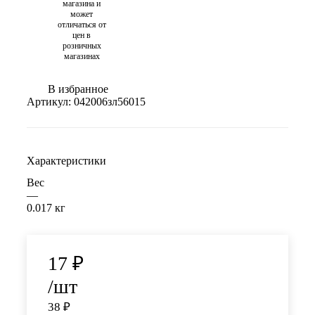
магазина и
может
отличаться от
цен в
розничных
магазинах
В избранное
Артикул:
042006зл56015
Характеристики
Вес
—
0.017 кг
17
₽
/шт
38
₽