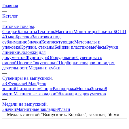
Главная
—
Каталог
—
Готовые товары
Скидки
Блокноты
Текстиль
Магниты
Монетницы
Пакеты БОПП
40 мкр
Брелоки
Заготовки под
сублимацию
Значки
Комплектующие
Материалы и
упаковка
Кружки, стаканы
Бейджи пластиковые
Часы
Ручки,
линейки
Обложки для
документов
Фурнитура
Оборудование
Сувениры со
смолой
Прочие "вкусняшки"
Подборки товаров по видам
деятельности
Медали и кубки
—
Сувениры на выпускной
23 Февраля
9 Мая
День
знаний
Патриотизм
Спорт
Распродажа
Москва
Значки
8
марта
Магнитные закладки
Обложки для документов
—
Медали на выпускной
Значки
Магнитные закладки
Флаги
—
Медаль с лентой "Выпускник. Корабль", закатная, 56 мм