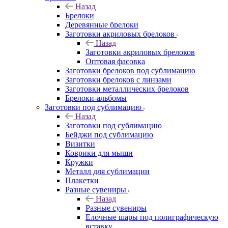
Назад
Брелоки
Деревянные брелоки
Заготовки акриловых брелоков
Назад
Заготовки акриловых брелоков
Оптовая фасовка
Заготовки брелоков под сублимацию
Заготовки брелоков с линзами
Заготовки металлических брелоков
Брелоки-альбомы
Заготовки под сублимацию
Назад
Заготовки под сублимацию
Бейджи под сублимацию
Визитки
Коврики для мыши
Кружки
Металл для сублимации
Плакетки
Разные сувениры
Назад
Разные сувениры
Елочные шары под полиграфическую
вставку