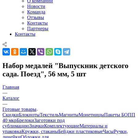
О компании
Новости
Команда
Отзывы
Контакты
Партнеры
Контакты
Набор медалей "Выпускник детского
сада. Поезд", 56 мм, 5 шт
Главная
—
Каталог
—
Готовые товары
Скидки
Блокноты
Текстиль
Магниты
Монетницы
Пакеты БОПП
40 мкр
Брелоки
Заготовки под
сублимацию
Значки
Комплектующие
Материалы и
упаковка
Кружки, стаканы
Бейджи пластиковые
Часы
Ручки,
линейки
Обложки для