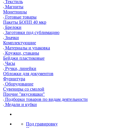
Текстиль
Магниты
Монетницы
Готовые товары
Пакеты БОПП 40 мкр
Брелоки
Заготовки под сублимацию
Значки
Комплектующие
Материалы и упаковка
Кружки, стаканы
Бейджи пластиковые
Часы
Ручки, линейки
Обложки для документов
Фурнитура
Оборудование
Сувениры со смолой
Прочие "вкусняшки"
Подборки товаров по видам деятельности
Медали и кубки
Под гравировку