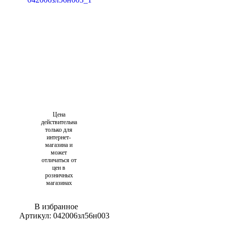
Цена
действительна
только для
интернет-
магазина и
может
отличаться от
цен в
розничных
магазинах
В избранное
Артикул:
042006зл56н003