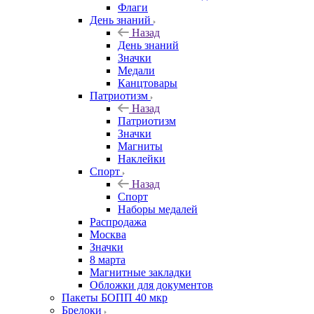
Флаги
День знаний
Назад
День знаний
Значки
Медали
Канцтовары
Патриотизм
Назад
Патриотизм
Значки
Магниты
Наклейки
Спорт
Назад
Спорт
Наборы медалей
Распродажа
Москва
Значки
8 марта
Магнитные закладки
Обложки для документов
Пакеты БОПП 40 мкр
Брелоки