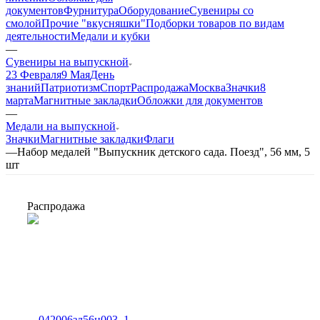
документов
Фурнитура
Оборудование
Сувениры со
смолой
Прочие "вкусняшки"
Подборки товаров по видам
деятельности
Медали и кубки
—
Сувениры на выпускной
23 Февраля
9 Мая
День
знаний
Патриотизм
Спорт
Распродажа
Москва
Значки
8
марта
Магнитные закладки
Обложки для документов
—
Медали на выпускной
Значки
Магнитные закладки
Флаги
—
Набор медалей "Выпускник детского сада. Поезд", 56 мм, 5
шт
Распродажа