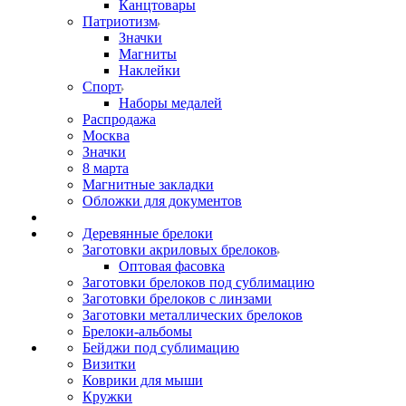
Канцтовары
Патриотизм
Значки
Магниты
Наклейки
Спорт
Наборы медалей
Распродажа
Москва
Значки
8 марта
Магнитные закладки
Обложки для документов
Деревянные брелоки
Заготовки акриловых брелоков
Оптовая фасовка
Заготовки брелоков под сублимацию
Заготовки брелоков с линзами
Заготовки металлических брелоков
Брелоки-альбомы
Бейджи под сублимацию
Визитки
Коврики для мыши
Кружки