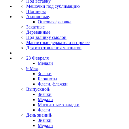
Под вставку
Мешочки под сублимацию
Шопперы
Акриловые
Оптовая фасовка
Закатные
Деревянные
Под заливку смолой
Магнитные держатели и прочее
Для изготовления магнитов
23 Февраля
Медали
9 Мая
Значки
Блокноты
Флаги, флажки
Выпускной
Значки
Медали
Магнитные закладки
Флаги
День знаний
Значки
Медали