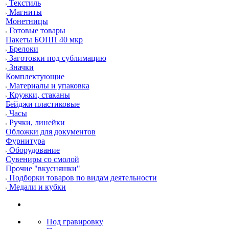
Текстиль
Магниты
Монетницы
Готовые товары
Пакеты БОПП 40 мкр
Брелоки
Заготовки под сублимацию
Значки
Комплектующие
Материалы и упаковка
Кружки, стаканы
Бейджи пластиковые
Часы
Ручки, линейки
Обложки для документов
Фурнитура
Оборудование
Сувениры со смолой
Прочие "вкусняшки"
Подборки товаров по видам деятельности
Медали и кубки
Под гравировку