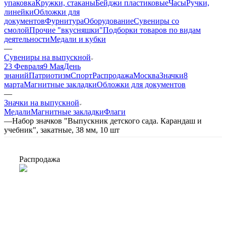
упаковка
Кружки, стаканы
Бейджи пластиковые
Часы
Ручки,
линейки
Обложки для
документов
Фурнитура
Оборудование
Сувениры со
смолой
Прочие "вкусняшки"
Подборки товаров по видам
деятельности
Медали и кубки
—
Сувениры на выпускной
23 Февраля
9 Мая
День
знаний
Патриотизм
Спорт
Распродажа
Москва
Значки
8
марта
Магнитные закладки
Обложки для документов
—
Значки на выпускной
Медали
Магнитные закладки
Флаги
—
Набор значков "Выпускник детского сада. Карандаш и
учебник", закатные, 38 мм, 10 шт
Распродажа