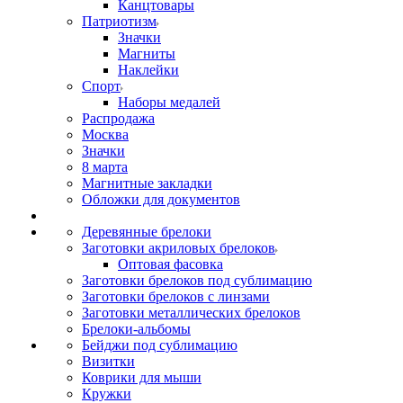
Канцтовары
Патриотизм
Значки
Магниты
Наклейки
Спорт
Наборы медалей
Распродажа
Москва
Значки
8 марта
Магнитные закладки
Обложки для документов
Деревянные брелоки
Заготовки акриловых брелоков
Оптовая фасовка
Заготовки брелоков под сублимацию
Заготовки брелоков с линзами
Заготовки металлических брелоков
Брелоки-альбомы
Бейджи под сублимацию
Визитки
Коврики для мыши
Кружки