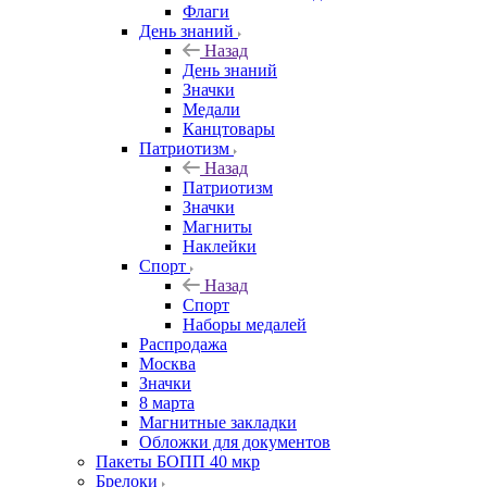
Флаги
День знаний
Назад
День знаний
Значки
Медали
Канцтовары
Патриотизм
Назад
Патриотизм
Значки
Магниты
Наклейки
Спорт
Назад
Спорт
Наборы медалей
Распродажа
Москва
Значки
8 марта
Магнитные закладки
Обложки для документов
Пакеты БОПП 40 мкр
Брелоки