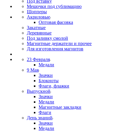
Под вставку
Мешочки под сублимацию
Шопперы
Акриловые
Оптовая фасовка
Закатные
Деревянные
Под заливку смолой
Магнитные держатели и прочее
Для изготовления магнитов
23 Февраля
Медали
9 Мая
Значки
Блокноты
Флаги, флажки
Выпускной
Значки
Медали
Магнитные закладки
Флаги
День знаний
Значки
Медали