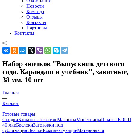
О компании
Новости
Команда
Отзывы
Контакты
Партнеры
Контакты
Набор значков "Выпускник детского
сада. Карандаш и учебник", закатные,
38 мм, 10 шт
Главная
—
Каталог
—
Готовые товары
Скидки
Блокноты
Текстиль
Магниты
Монетницы
Пакеты БОПП
40 мкр
Брелоки
Заготовки под
сублимацию
Значки
Комплектующие
Материалы и