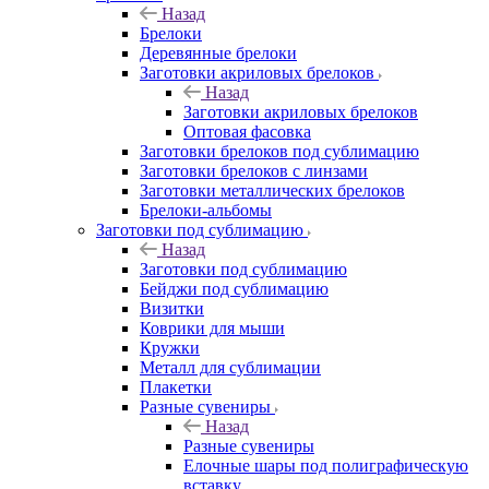
Назад
Брелоки
Деревянные брелоки
Заготовки акриловых брелоков
Назад
Заготовки акриловых брелоков
Оптовая фасовка
Заготовки брелоков под сублимацию
Заготовки брелоков с линзами
Заготовки металлических брелоков
Брелоки-альбомы
Заготовки под сублимацию
Назад
Заготовки под сублимацию
Бейджи под сублимацию
Визитки
Коврики для мыши
Кружки
Металл для сублимации
Плакетки
Разные сувениры
Назад
Разные сувениры
Елочные шары под полиграфическую
вставку