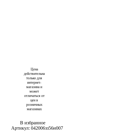
Цена
действительна
только для
интернет-
магазина и
может
отличаться от
цен в
розничных
магазинах
В избранное
Артикул:
042006зз56н007