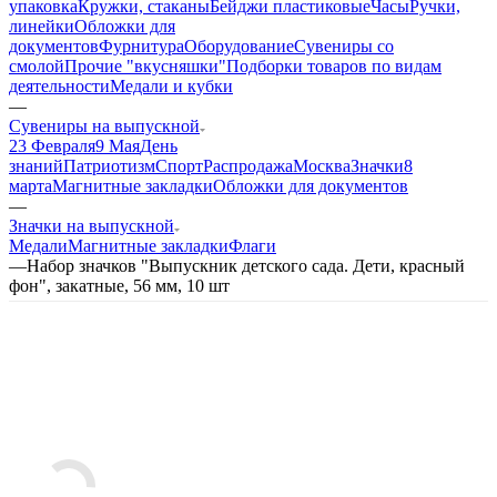
упаковка
Кружки, стаканы
Бейджи пластиковые
Часы
Ручки,
линейки
Обложки для
документов
Фурнитура
Оборудование
Сувениры со
смолой
Прочие "вкусняшки"
Подборки товаров по видам
деятельности
Медали и кубки
—
Сувениры на выпускной
23 Февраля
9 Мая
День
знаний
Патриотизм
Спорт
Распродажа
Москва
Значки
8
марта
Магнитные закладки
Обложки для документов
—
Значки на выпускной
Медали
Магнитные закладки
Флаги
—
Набор значков "Выпускник детского сада. Дети, красный
фон", закатные, 56 мм, 10 шт