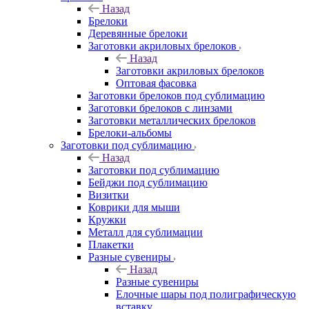
Назад
Брелоки
Деревянные брелоки
Заготовки акриловых брелоков
Назад
Заготовки акриловых брелоков
Оптовая фасовка
Заготовки брелоков под сублимацию
Заготовки брелоков с линзами
Заготовки металлических брелоков
Брелоки-альбомы
Заготовки под сублимацию
Назад
Заготовки под сублимацию
Бейджи под сублимацию
Визитки
Коврики для мыши
Кружки
Металл для сублимации
Плакетки
Разные сувениры
Назад
Разные сувениры
Елочные шары под полиграфическую
вставку