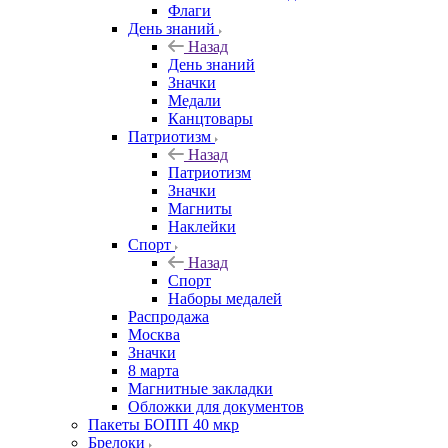
Флаги
День знаний
Назад
День знаний
Значки
Медали
Канцтовары
Патриотизм
Назад
Патриотизм
Значки
Магниты
Наклейки
Спорт
Назад
Спорт
Наборы медалей
Распродажа
Москва
Значки
8 марта
Магнитные закладки
Обложки для документов
Пакеты БОПП 40 мкр
Брелоки