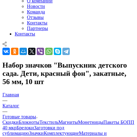
О компании
Новости
Команда
Отзывы
Контакты
Партнеры
Контакты
Набор значков "Выпускник детского
сада. Дети, красный фон", закатные,
56 мм, 10 шт
Главная
—
Каталог
—
Готовые товары
Скидки
Блокноты
Текстиль
Магниты
Монетницы
Пакеты БОПП
40 мкр
Брелоки
Заготовки под
сублимацию
Значки
Комплектующие
Материалы и