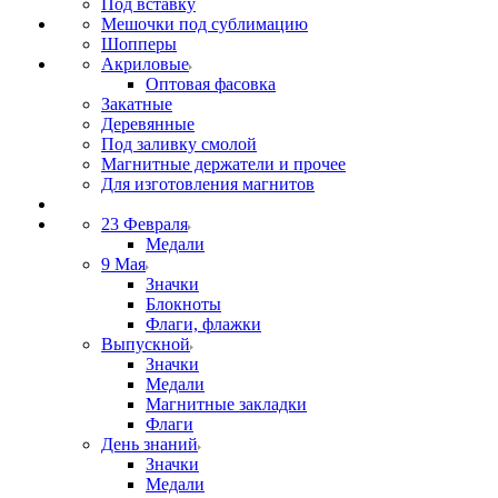
Под вставку
Мешочки под сублимацию
Шопперы
Акриловые
Оптовая фасовка
Закатные
Деревянные
Под заливку смолой
Магнитные держатели и прочее
Для изготовления магнитов
23 Февраля
Медали
9 Мая
Значки
Блокноты
Флаги, флажки
Выпускной
Значки
Медали
Магнитные закладки
Флаги
День знаний
Значки
Медали