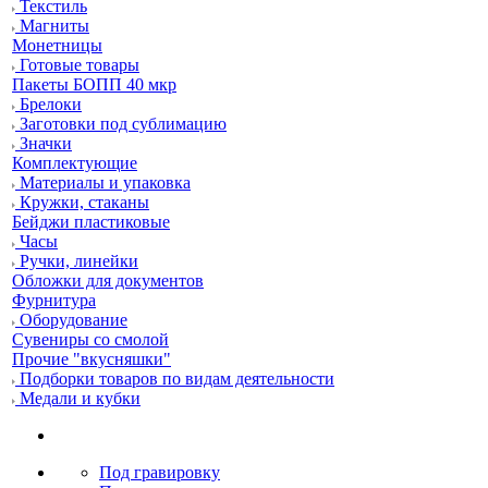
Текстиль
Магниты
Монетницы
Готовые товары
Пакеты БОПП 40 мкр
Брелоки
Заготовки под сублимацию
Значки
Комплектующие
Материалы и упаковка
Кружки, стаканы
Бейджи пластиковые
Часы
Ручки, линейки
Обложки для документов
Фурнитура
Оборудование
Сувениры со смолой
Прочие "вкусняшки"
Подборки товаров по видам деятельности
Медали и кубки
Под гравировку