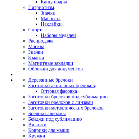
Канцтовары
Патриотизм
Значки
Магниты
Наклейки
Спорт
Наборы медалей
Распродажа
Москва
Значки
8 марта
Магнитные закладки
Обложки для документов
Деревянные брелоки
Заготовки акриловых брелоков
Оптовая фасовка
Заготовки брелоков под сублимацию
Заготовки брелоков с линзами
Заготовки металлических брелоков
Брелоки-альбомы
Бейджи под сублимацию
Визитки
Коврики для мыши
Кружки