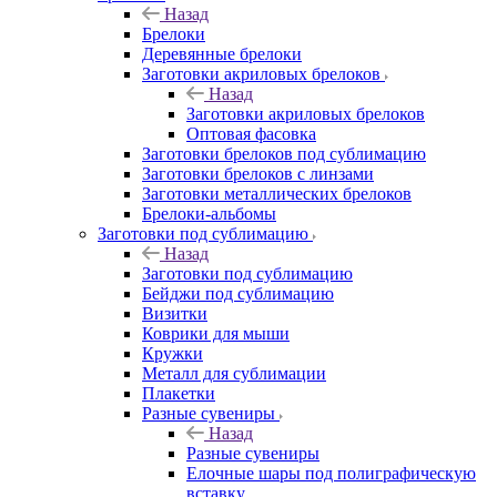
Назад
Брелоки
Деревянные брелоки
Заготовки акриловых брелоков
Назад
Заготовки акриловых брелоков
Оптовая фасовка
Заготовки брелоков под сублимацию
Заготовки брелоков с линзами
Заготовки металлических брелоков
Брелоки-альбомы
Заготовки под сублимацию
Назад
Заготовки под сублимацию
Бейджи под сублимацию
Визитки
Коврики для мыши
Кружки
Металл для сублимации
Плакетки
Разные сувениры
Назад
Разные сувениры
Елочные шары под полиграфическую
вставку