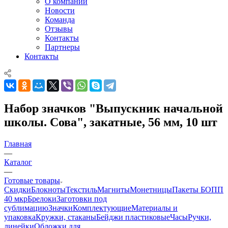
О компании
Новости
Команда
Отзывы
Контакты
Партнеры
Контакты
Набор значков "Выпускник начальной
школы. Сова", закатные, 56 мм, 10 шт
Главная
—
Каталог
—
Готовые товары
Скидки
Блокноты
Текстиль
Магниты
Монетницы
Пакеты БОПП
40 мкр
Брелоки
Заготовки под
сублимацию
Значки
Комплектующие
Материалы и
упаковка
Кружки, стаканы
Бейджи пластиковые
Часы
Ручки,
линейки
Обложки для