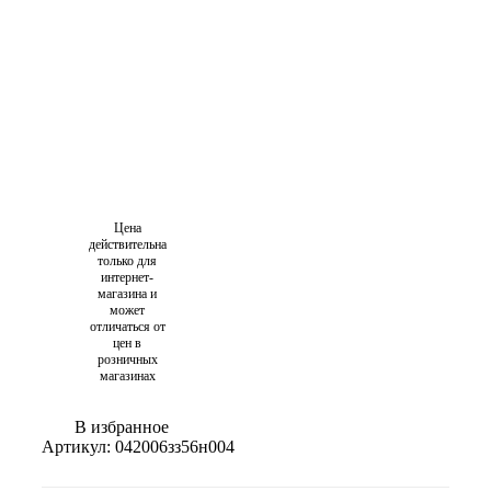
Цена
действительна
только для
интернет-
магазина и
может
отличаться от
цен в
розничных
магазинах
В избранное
Артикул:
042006зз56н004