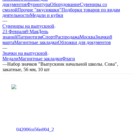
документов
Фурнитура
Оборудование
Сувениры со
смолой
Прочие "вкусняшки"
Подборки товаров по видам
деятельности
Медали и кубки
—
Сувениры на выпускной
23 Февраля
9 Мая
День
знаний
Патриотизм
Спорт
Распродажа
Москва
Значки
8
марта
Магнитные закладки
Обложки для документов
—
Значки на выпускной
Медали
Магнитные закладки
Флаги
—
Набор значков "Выпускник начальной школы. Сова",
закатные, 56 мм, 10 шт