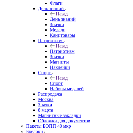
Флаги
День знаний
Назад
День знаний
Значки
Медали
Канцтовары
Патриотизм
Назад
Патриотизм
Значки
Магниты
Наклейки
Спорт
Назад
Спорт
Наборы медалей
Распродажа
Москва
Значки
8 марта
Магнитные закладки
Обложки для документов
Пакеты БОПП 40 мкр
Брелоки