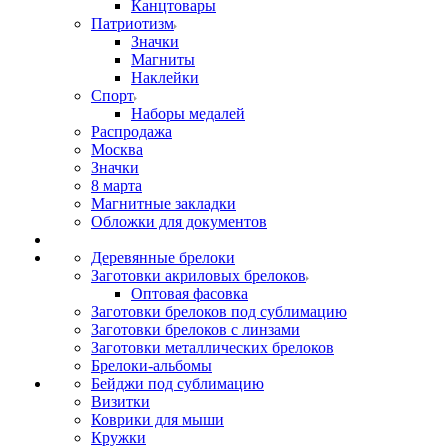
Канцтовары
Патриотизм
Значки
Магниты
Наклейки
Спорт
Наборы медалей
Распродажа
Москва
Значки
8 марта
Магнитные закладки
Обложки для документов
Деревянные брелоки
Заготовки акриловых брелоков
Оптовая фасовка
Заготовки брелоков под сублимацию
Заготовки брелоков с линзами
Заготовки металлических брелоков
Брелоки-альбомы
Бейджи под сублимацию
Визитки
Коврики для мыши
Кружки