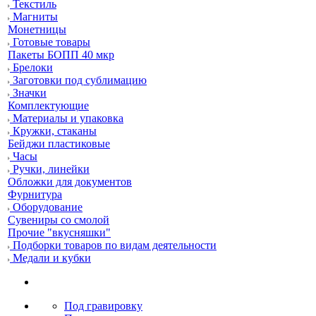
Текстиль
Магниты
Монетницы
Готовые товары
Пакеты БОПП 40 мкр
Брелоки
Заготовки под сублимацию
Значки
Комплектующие
Материалы и упаковка
Кружки, стаканы
Бейджи пластиковые
Часы
Ручки, линейки
Обложки для документов
Фурнитура
Оборудование
Сувениры со смолой
Прочие "вкусняшки"
Подборки товаров по видам деятельности
Медали и кубки
Под гравировку