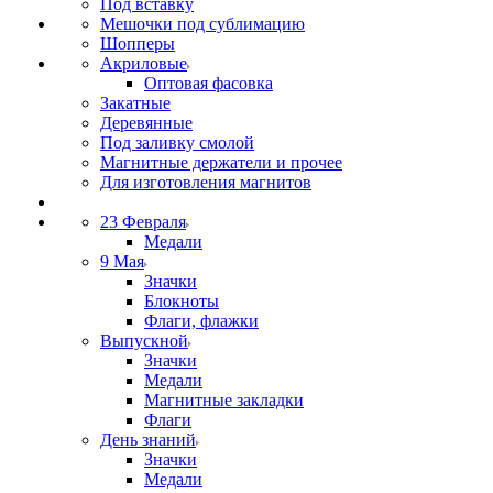
Под вставку
Мешочки под сублимацию
Шопперы
Акриловые
Оптовая фасовка
Закатные
Деревянные
Под заливку смолой
Магнитные держатели и прочее
Для изготовления магнитов
23 Февраля
Медали
9 Мая
Значки
Блокноты
Флаги, флажки
Выпускной
Значки
Медали
Магнитные закладки
Флаги
День знаний
Значки
Медали