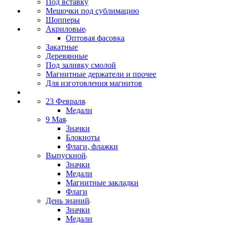
Под вставку
Мешочки под сублимацию
Шопперы
Акриловые
Оптовая фасовка
Закатные
Деревянные
Под заливку смолой
Магнитные держатели и прочее
Для изготовления магнитов
23 Февраля
Медали
9 Мая
Значки
Блокноты
Флаги, флажки
Выпускной
Значки
Медали
Магнитные закладки
Флаги
День знаний
Значки
Медали