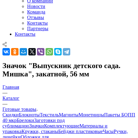
О компании
Новости
Команда
Отзывы
Контакты
Партнеры
Контакты
Значок "Выпускник детского сада.
Мишка", закатной, 56 мм
Главная
—
Каталог
—
Готовые товары
Скидки
Блокноты
Текстиль
Магниты
Монетницы
Пакеты БОПП
40 мкр
Брелоки
Заготовки под
сублимацию
Значки
Комплектующие
Материалы и
упаковка
Кружки, стаканы
Бейджи пластиковые
Часы
Ручки,
линейки
Обложки для