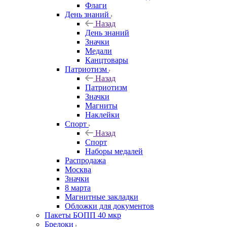
Флаги
День знаний
Назад
День знаний
Значки
Медали
Канцтовары
Патриотизм
Назад
Патриотизм
Значки
Магниты
Наклейки
Спорт
Назад
Спорт
Наборы медалей
Распродажа
Москва
Значки
8 марта
Магнитные закладки
Обложки для документов
Пакеты БОПП 40 мкр
Брелоки