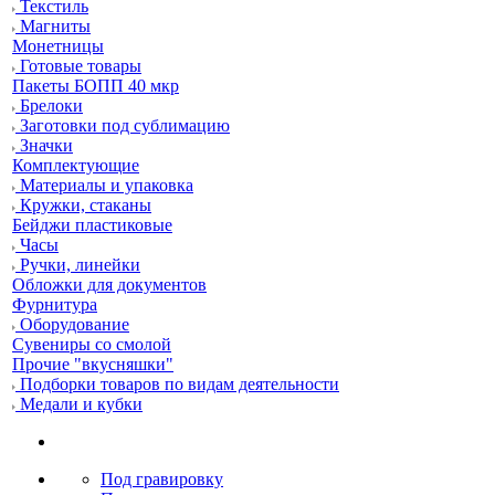
Текстиль
Магниты
Монетницы
Готовые товары
Пакеты БОПП 40 мкр
Брелоки
Заготовки под сублимацию
Значки
Комплектующие
Материалы и упаковка
Кружки, стаканы
Бейджи пластиковые
Часы
Ручки, линейки
Обложки для документов
Фурнитура
Оборудование
Сувениры со смолой
Прочие "вкусняшки"
Подборки товаров по видам деятельности
Медали и кубки
Под гравировку