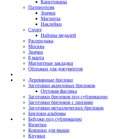
Канцтовары
Патриотизм
Значки
Магниты
Наклейки
Спорт
Наборы медалей
Распродажа
Москва
Значки
8 марта
Магнитные закладки
Обложки для документов
Деревянные брелоки
Заготовки акриловых брелоков
Оптовая фасовка
Заготовки брелоков под сублимацию
Заготовки брелоков с линзами
Заготовки металлических брелоков
Брелоки-альбомы
Бейджи под сублимацию
Визитки
Коврики для мыши
Кружки