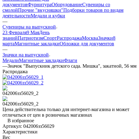
документов
Фурнитура
Оборудование
Сувениры со
смолой
Прочие "вкусняшки"
Подборки товаров по видам
деятельности
Медали и кубки
—
Сувениры на выпускной
23 Февраля
9 Мая
День
знаний
Патриотизм
Спорт
Распродажа
Москва
Значки
8
марта
Магнитные закладки
Обложки для документов
—
Значки на выпускной
Медали
Магнитные закладки
Флаги
—
Значок "Выпускник детского сада. Мишка", закатной, 56 мм
Распродажа
Цена действительна только для интернет-магазина и может
отличаться от цен в розничных магазинах
В избранное
Артикул:
042006зз56029
Характеристики
Вес