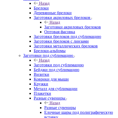
Назад
Брелоки
Деревянные брелоки
Заготовки акриловых брелоков
Назад
Заготовки акриловых брелоков
Оптовая фасовка
Заготовки брелоков под сублимацию
Заготовки брелоков с линзами
Заготовки металлических брелоков
Брелоки-альбомы
Заготовки под сублимацию
Назад
Заготовки под сублимацию
Бейджи под сублимацию
Визитки
Коврики для мыши
Кружки
Металл для сублимации
Плакетки
Разные сувениры
Назад
Разные сувениры
Елочные шары под полиграфическую
вставку