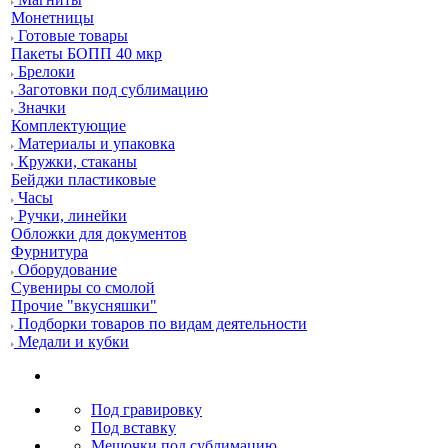
Монетницы
Готовые товары
Пакеты БОПП 40 мкр
Брелоки
Заготовки под сублимацию
Значки
Комплектующие
Материалы и упаковка
Кружки, стаканы
Бейджи пластиковые
Часы
Ручки, линейки
Обложки для документов
Фурнитура
Оборудование
Сувениры со смолой
Прочие "вкусняшки"
Подборки товаров по видам деятельности
Медали и кубки
Под гравировку
Под вставку
Мешочки под сублимацию