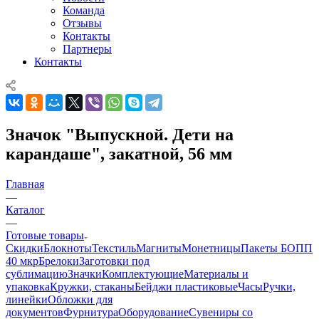
Команда
Отзывы
Контакты
Партнеры
Контакты
Значок "Выпускной. Дети на
карандаше", закатной, 56 мм
Главная
—
Каталог
—
Готовые товары
Скидки
Блокноты
Текстиль
Магниты
Монетницы
Пакеты БОПП
40 мкр
Брелоки
Заготовки под
сублимацию
Значки
Комплектующие
Материалы и
упаковка
Кружки, стаканы
Бейджи пластиковые
Часы
Ручки,
линейки
Обложки для
документов
Фурнитура
Оборудование
Сувениры со