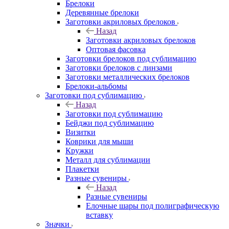
Брелоки
Деревянные брелоки
Заготовки акриловых брелоков
Назад
Заготовки акриловых брелоков
Оптовая фасовка
Заготовки брелоков под сублимацию
Заготовки брелоков с линзами
Заготовки металлических брелоков
Брелоки-альбомы
Заготовки под сублимацию
Назад
Заготовки под сублимацию
Бейджи под сублимацию
Визитки
Коврики для мыши
Кружки
Металл для сублимации
Плакетки
Разные сувениры
Назад
Разные сувениры
Елочные шары под полиграфическую
вставку
Значки