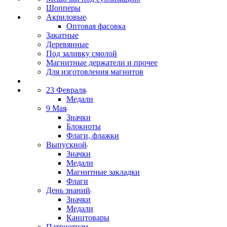
Шопперы
Акриловые
Оптовая фасовка
Закатные
Деревянные
Под заливку смолой
Магнитные держатели и прочее
Для изготовления магнитов
23 Февраля
Медали
9 Мая
Значки
Блокноты
Флаги, флажки
Выпускной
Значки
Медали
Магнитные закладки
Флаги
День знаний
Значки
Медали
Канцтовары
Патриотизм