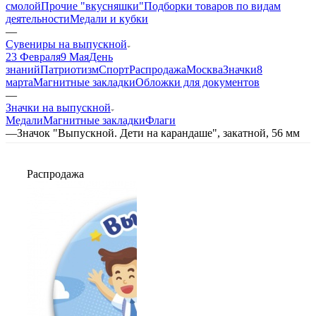
смолой
Прочие "вкусняшки"
Подборки товаров по видам
деятельности
Медали и кубки
—
Сувениры на выпускной
23 Февраля
9 Мая
День
знаний
Патриотизм
Спорт
Распродажа
Москва
Значки
8
марта
Магнитные закладки
Обложки для документов
—
Значки на выпускной
Медали
Магнитные закладки
Флаги
—
Значок "Выпускной. Дети на карандаше", закатной, 56 мм
Распродажа