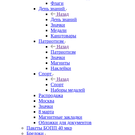
Флаги
День знаний
Назад
День знаний
Значки
Медали
Канцтовары
Патриотизм
Назад
Патриотизм
Значки
Магниты
Наклейки
Спорт
Назад
Спорт
Наборы медалей
Распродажа
Москва
Значки
8 марта
Магнитные закладки
Обложки для документов
Пакеты БОПП 40 мкр
Брелоки