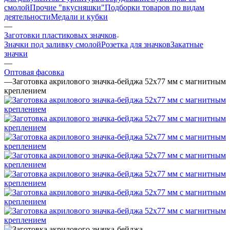
смолой
Прочие "вкусняшки"
Подборки товаров по видам
деятельности
Медали и кубки
—
Заготовки пластиковых значков
Значки под заливку смолой
Розетка для значков
Закатные
значки
—
Оптовая фасовка
—
Заготовка акрилового значка-бейджа 52х77 мм с магнитным
креплением