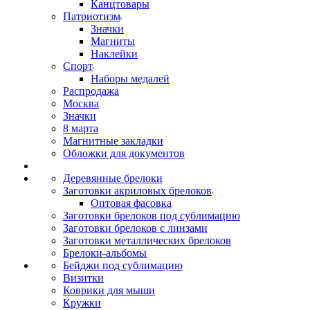
Канцтовары
Патриотизм
Значки
Магниты
Наклейки
Спорт
Наборы медалей
Распродажа
Москва
Значки
8 марта
Магнитные закладки
Обложки для документов
Деревянные брелоки
Заготовки акриловых брелоков
Оптовая фасовка
Заготовки брелоков под сублимацию
Заготовки брелоков с линзами
Заготовки металлических брелоков
Брелоки-альбомы
Бейджи под сублимацию
Визитки
Коврики для мыши
Кружки