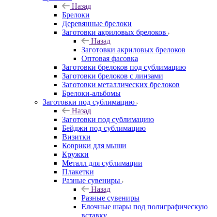
Назад
Брелоки
Деревянные брелоки
Заготовки акриловых брелоков
Назад
Заготовки акриловых брелоков
Оптовая фасовка
Заготовки брелоков под сублимацию
Заготовки брелоков с линзами
Заготовки металлических брелоков
Брелоки-альбомы
Заготовки под сублимацию
Назад
Заготовки под сублимацию
Бейджи под сублимацию
Визитки
Коврики для мыши
Кружки
Металл для сублимации
Плакетки
Разные сувениры
Назад
Разные сувениры
Елочные шары под полиграфическую
вставку