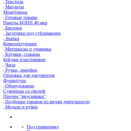
Текстиль
Магниты
Монетницы
Готовые товары
Пакеты БОПП 40 мкр
Брелоки
Заготовки под сублимацию
Значки
Комплектующие
Материалы и упаковка
Кружки, стаканы
Бейджи пластиковые
Часы
Ручки, линейки
Обложки для документов
Фурнитура
Оборудование
Сувениры со смолой
Прочие "вкусняшки"
Подборки товаров по видам деятельности
Медали и кубки
Под гравировку