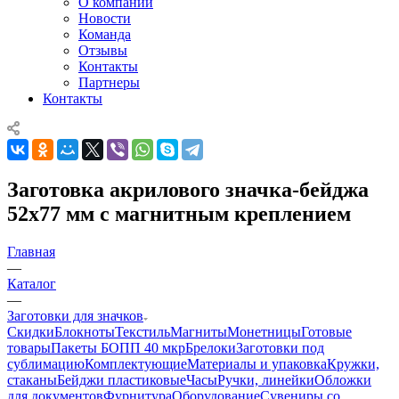
О компании
Новости
Команда
Отзывы
Контакты
Партнеры
Контакты
Заготовка акрилового значка-бейджа
52х77 мм с магнитным креплением
Главная
—
Каталог
—
Заготовки для значков
Скидки
Блокноты
Текстиль
Магниты
Монетницы
Готовые
товары
Пакеты БОПП 40 мкр
Брелоки
Заготовки под
сублимацию
Комплектующие
Материалы и упаковка
Кружки,
стаканы
Бейджи пластиковые
Часы
Ручки, линейки
Обложки
для документов
Фурнитура
Оборудование
Сувениры со