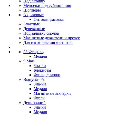
Под вставку
Мешочки под сублимацию
Шопперы
Акриловые
Оптовая фасовка
Закатные
Деревянные
Под заливку смолой
Магнитные держатели и прочее
Для изготовления магнитов
23 Февраля
Медали
9 Мая
Значки
Блокноты
Флаги, флажки
Выпускной
Значки
Медали
Магнитные закладки
Флаги
День знаний
Значки
Медали