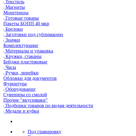
Текстиль
Магниты
Монетницы
Готовые товары
Пакеты БОПП 40 мкр
Брелоки
Заготовки под сублимацию
Значки
Комплектующие
Материалы и упаковка
Кружки, стаканы
Бейджи пластиковые
Часы
Ручки, линейки
Обложки для документов
Фурнитура
Оборудование
Сувениры со смолой
Прочие "вкусняшки"
Подборки товаров по видам деятельности
Медали и кубки
Под гравировку