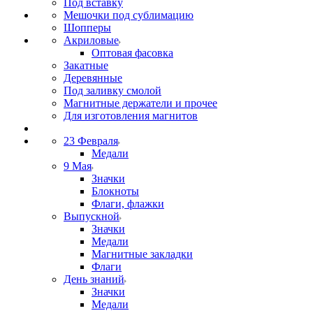
Под вставку
Мешочки под сублимацию
Шопперы
Акриловые
Оптовая фасовка
Закатные
Деревянные
Под заливку смолой
Магнитные держатели и прочее
Для изготовления магнитов
23 Февраля
Медали
9 Мая
Значки
Блокноты
Флаги, флажки
Выпускной
Значки
Медали
Магнитные закладки
Флаги
День знаний
Значки
Медали