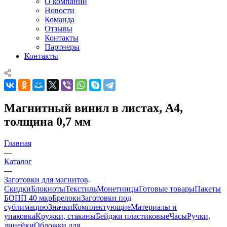
О компании
Новости
Команда
Отзывы
Контакты
Партнеры
Контакты
Магнитный винил в листах, А4,
толщина 0,7 мм
Главная
—
Каталог
—
Заготовки для магнитов
Скидки
Блокноты
Текстиль
Монетницы
Готовые товары
Пакеты
БОПП 40 мкр
Брелоки
Заготовки под
сублимацию
Значки
Комплектующие
Материалы и
упаковка
Кружки, стаканы
Бейджи пластиковые
Часы
Ручки,
линейки
Обложки для