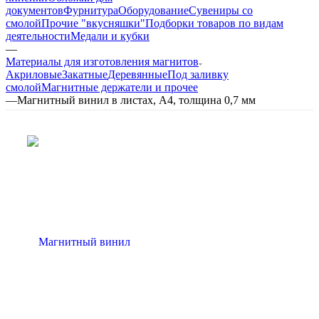
документов
Фурнитура
Оборудование
Сувениры со
смолой
Прочие "вкусняшки"
Подборки товаров по видам
деятельности
Медали и кубки
—
Материалы для изготовления магнитов
Акриловые
Закатные
Деревянные
Под заливку
смолой
Магнитные держатели и прочее
—
Магнитный винил в листах, А4, толщина 0,7 мм