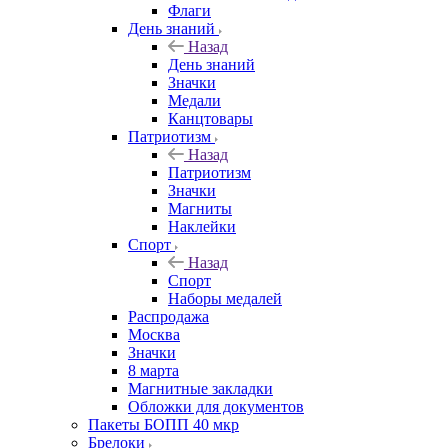
Флаги
День знаний
Назад
День знаний
Значки
Медали
Канцтовары
Патриотизм
Назад
Патриотизм
Значки
Магниты
Наклейки
Спорт
Назад
Спорт
Наборы медалей
Распродажа
Москва
Значки
8 марта
Магнитные закладки
Обложки для документов
Пакеты БОПП 40 мкр
Брелоки