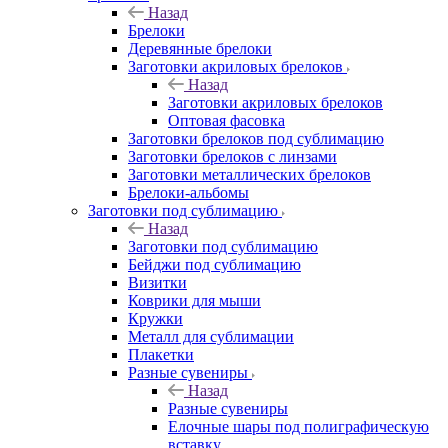
Назад
Брелоки
Деревянные брелоки
Заготовки акриловых брелоков
Назад
Заготовки акриловых брелоков
Оптовая фасовка
Заготовки брелоков под сублимацию
Заготовки брелоков с линзами
Заготовки металлических брелоков
Брелоки-альбомы
Заготовки под сублимацию
Назад
Заготовки под сублимацию
Бейджи под сублимацию
Визитки
Коврики для мыши
Кружки
Металл для сублимации
Плакетки
Разные сувениры
Назад
Разные сувениры
Елочные шары под полиграфическую
вставку