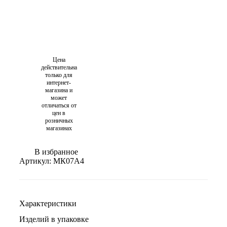
Цена
действительна
только для
интернет-
магазина и
может
отличаться от
цен в
розничных
магазинах
В избранное
Артикул:
МК07А4
Характеристики
Изделий в упаковке