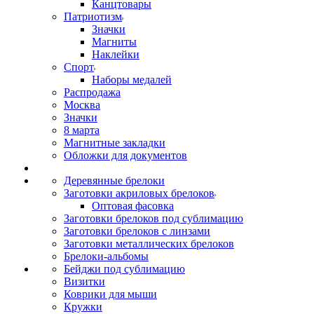
Канцтовары
Патриотизм
Значки
Магниты
Наклейки
Спорт
Наборы медалей
Распродажа
Москва
Значки
8 марта
Магнитные закладки
Обложки для документов
Деревянные брелоки
Заготовки акриловых брелоков
Оптовая фасовка
Заготовки брелоков под сублимацию
Заготовки брелоков с линзами
Заготовки металлических брелоков
Брелоки-альбомы
Бейджи под сублимацию
Визитки
Коврики для мыши
Кружки