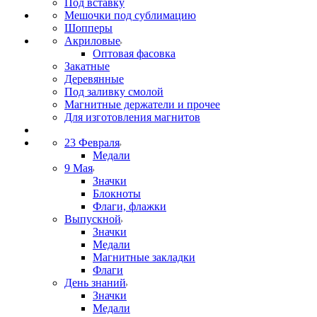
Под вставку
Мешочки под сублимацию
Шопперы
Акриловые
Оптовая фасовка
Закатные
Деревянные
Под заливку смолой
Магнитные держатели и прочее
Для изготовления магнитов
23 Февраля
Медали
9 Мая
Значки
Блокноты
Флаги, флажки
Выпускной
Значки
Медали
Магнитные закладки
Флаги
День знаний
Значки
Медали