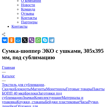
О компании
Новости
Команда
Отзывы
Контакты
Партнеры
Контакты
Сумка-шоппер ЭКО с ушками, 305х395
мм, под сублимацию
Главная
—
Каталог
—
Текстиль для сублимации
Скидки
Блокноты
Магниты
Монетницы
Готовые товары
Пакеты
БОПП 40 мкр
Брелоки
Заготовки под
сублимацию
Значки
Комплектующие
Материалы и
упаковка
Кружки, стаканы
Бейджи пластиковые
Часы
Ручки,
линейки
Обложки для