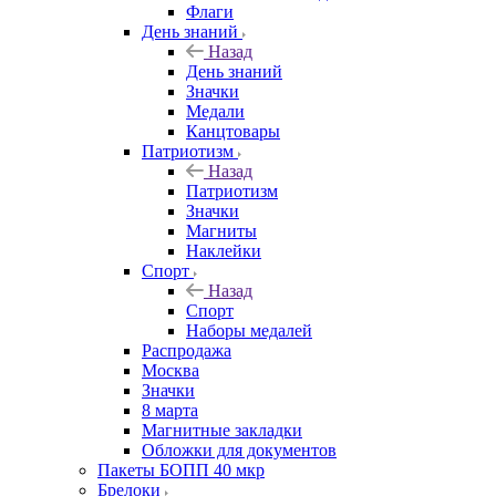
Флаги
День знаний
Назад
День знаний
Значки
Медали
Канцтовары
Патриотизм
Назад
Патриотизм
Значки
Магниты
Наклейки
Спорт
Назад
Спорт
Наборы медалей
Распродажа
Москва
Значки
8 марта
Магнитные закладки
Обложки для документов
Пакеты БОПП 40 мкр
Брелоки