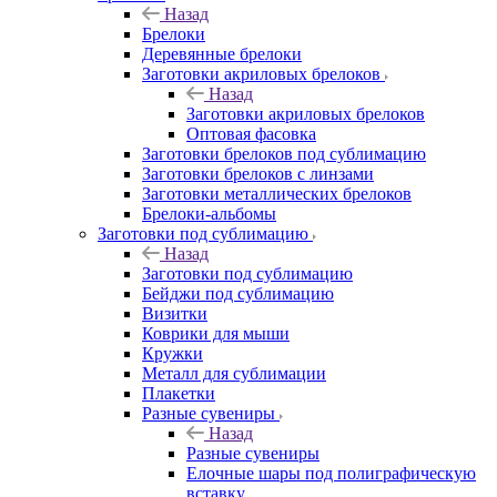
Назад
Брелоки
Деревянные брелоки
Заготовки акриловых брелоков
Назад
Заготовки акриловых брелоков
Оптовая фасовка
Заготовки брелоков под сублимацию
Заготовки брелоков с линзами
Заготовки металлических брелоков
Брелоки-альбомы
Заготовки под сублимацию
Назад
Заготовки под сублимацию
Бейджи под сублимацию
Визитки
Коврики для мыши
Кружки
Металл для сублимации
Плакетки
Разные сувениры
Назад
Разные сувениры
Елочные шары под полиграфическую
вставку