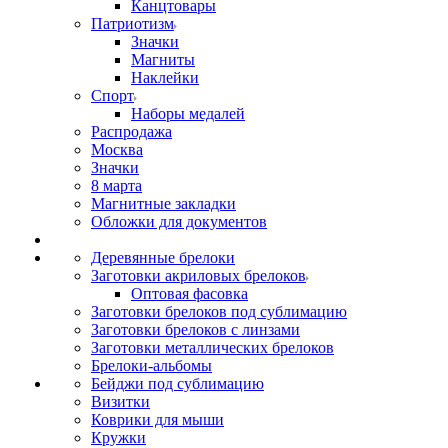
Канцтовары
Патриотизм
Значки
Магниты
Наклейки
Спорт
Наборы медалей
Распродажа
Москва
Значки
8 марта
Магнитные закладки
Обложки для документов
Деревянные брелоки
Заготовки акриловых брелоков
Оптовая фасовка
Заготовки брелоков под сублимацию
Заготовки брелоков с линзами
Заготовки металлических брелоков
Брелоки-альбомы
Бейджи под сублимацию
Визитки
Коврики для мыши
Кружки