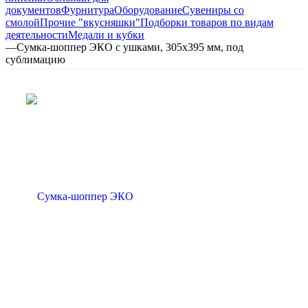
документов
Фурнитура
Оборудование
Сувениры со
смолой
Прочие "вкусняшки"
Подборки товаров по видам
деятельности
Медали и кубки
—
Сумка-шоппер ЭКО с ушками, 305х395 мм, под
сублимацию