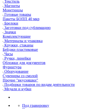
Текстиль
Магниты
Монетницы
Готовые товары
Пакеты БОПП 40 мкр
Брелоки
Заготовки под сублимацию
Значки
Комплектующие
Материалы и упаковка
Кружки, стаканы
Бейджи пластиковые
Часы
Ручки, линейки
Обложки для документов
Фурнитура
Оборудование
Сувениры со смолой
Прочие "вкусняшки"
Подборки товаров по видам деятельности
Медали и кубки
Под гравировку