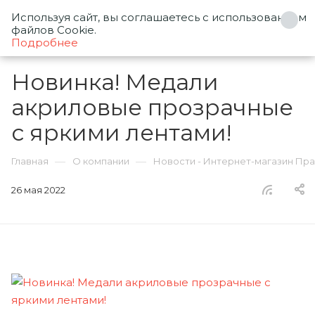
Используя сайт, вы соглашаетесь с использованием
0
файлов Cookie.
Подробнее
Новинка! Медали
акриловые прозрачные
с яркими лентами!
—
—
Главная
О компании
Новости - Интернет-магазин Пр
26 мая 2022