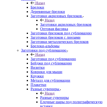
Назад
Брелоки
Деревянные брелоки
Заготовки акриловых брелоков
Назад
Заготовки акриловых брелоков
Оптовая фасовка
Заготовки брелоков под сублимацию
Заготовки брелоков с линзами
Заготовки металлических брелоков
Брелоки-альбомы
Заготовки под сублимацию
Назад
Заготовки под сублимацию
Бейджи под сублимацию
Визитки
Коврики для мыши
Кружки
Металл для сублимации
Плакетки
Разные сувениры
Назад
Разные сувениры
Елочные шары под полиграфическую
вставку