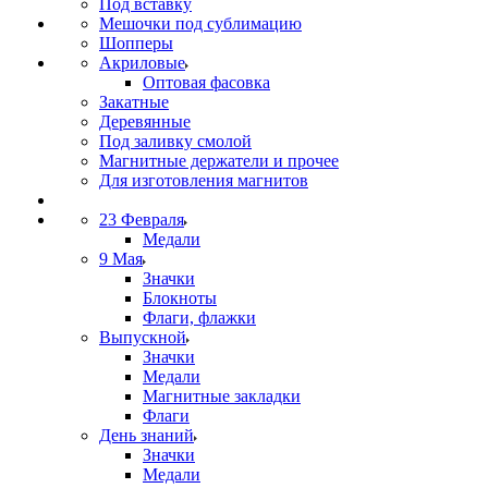
Под вставку
Мешочки под сублимацию
Шопперы
Акриловые
Оптовая фасовка
Закатные
Деревянные
Под заливку смолой
Магнитные держатели и прочее
Для изготовления магнитов
23 Февраля
Медали
9 Мая
Значки
Блокноты
Флаги, флажки
Выпускной
Значки
Медали
Магнитные закладки
Флаги
День знаний
Значки
Медали