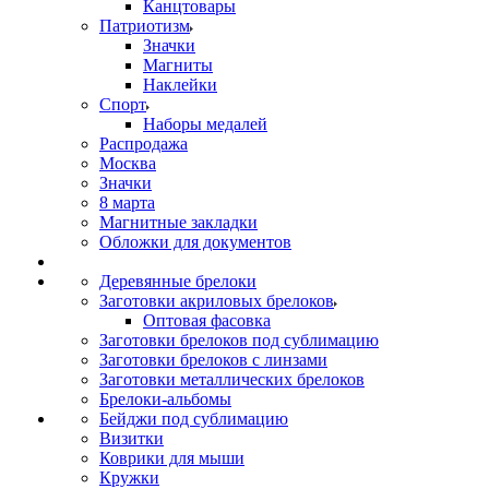
Канцтовары
Патриотизм
Значки
Магниты
Наклейки
Спорт
Наборы медалей
Распродажа
Москва
Значки
8 марта
Магнитные закладки
Обложки для документов
Деревянные брелоки
Заготовки акриловых брелоков
Оптовая фасовка
Заготовки брелоков под сублимацию
Заготовки брелоков с линзами
Заготовки металлических брелоков
Брелоки-альбомы
Бейджи под сублимацию
Визитки
Коврики для мыши
Кружки