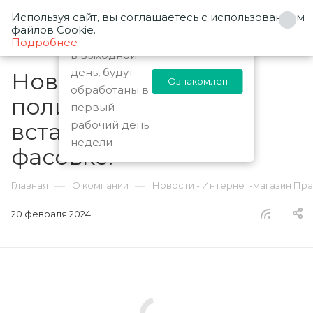
Используя сайт, вы соглашаетесь с использованием
0
Заказы
файлов Cookie.
оформленные
Подробнее
в выходной
день, будут
Новинки! Ручки под
Ознакомлен
обработаны в
полиграфическую
первый
вставку в розничной
рабочий день
недели
фасовке!
—
—
Главная
О компании
Новости - Интернет-магазин Пр
20 февраля 2024