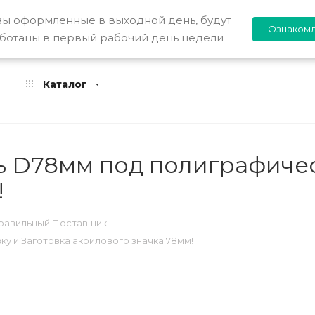
зы оформленные в выходной день, будут
Ознаком
Акции
Новости
Как купить
Компан
ботаны в первый рабочий день недели
Каталог
ь D78мм под полиграфичес
!
—
Правильный Поставщик
у и Заготовка акрилового значка 78мм!