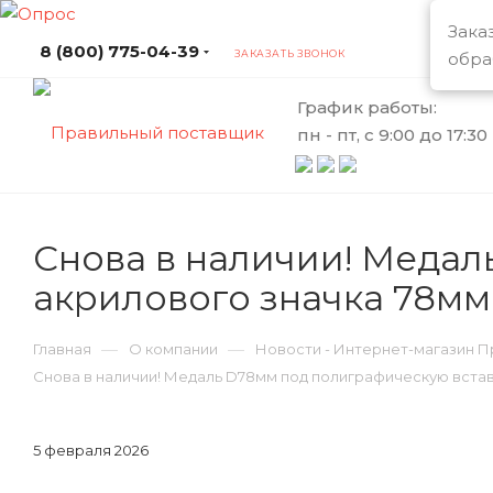
Зака
8 (800) 775-04-39
ЗАКАЗАТЬ ЗВОНОК
обра
График работы:
пн - пт, с 9:00 до 17:30
Снова в наличии! Медал
акрилового значка 78мм
—
—
Главная
О компании
Новости - Интернет-магазин 
Снова в наличии! Медаль D78мм под полиграфическую вставк
5 февраля 2026