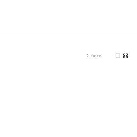
2
фото
—