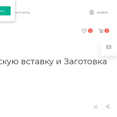
лен
ия
Контакты
ВОЙТИ
0
0
кую вставку и Заготовка