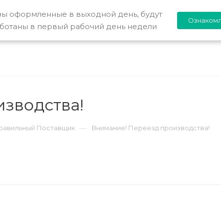
Акции
Новости
Как купить
Компан
зы оформленные в выходной день, будут
Ознаком
ботаны в первый рабочий день недели
зводства!
—
Правильный Поставщик
Внимание! Переезд производства!