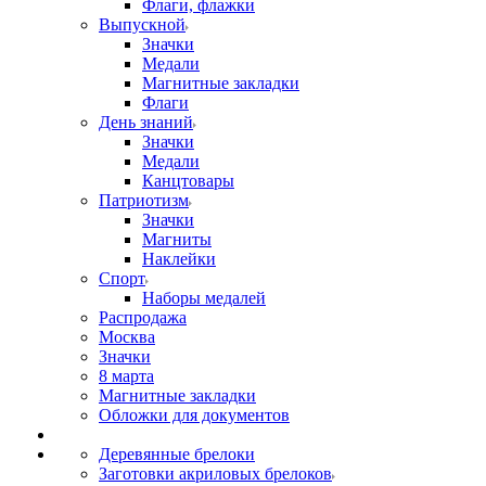
Флаги, флажки
Выпускной
Значки
Медали
Магнитные закладки
Флаги
День знаний
Значки
Медали
Канцтовары
Патриотизм
Значки
Магниты
Наклейки
Спорт
Наборы медалей
Распродажа
Москва
Значки
8 марта
Магнитные закладки
Обложки для документов
Деревянные брелоки
Заготовки акриловых брелоков