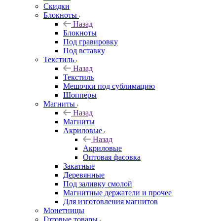
Скидки
Блокноты
Назад
Блокноты
Под гравировку
Под вставку
Текстиль
Назад
Текстиль
Мешочки под сублимацию
Шопперы
Магниты
Назад
Магниты
Акриловые
Назад
Акриловые
Оптовая фасовка
Закатные
Деревянные
Под заливку смолой
Магнитные держатели и прочее
Для изготовления магнитов
Монетницы
Готовые товары