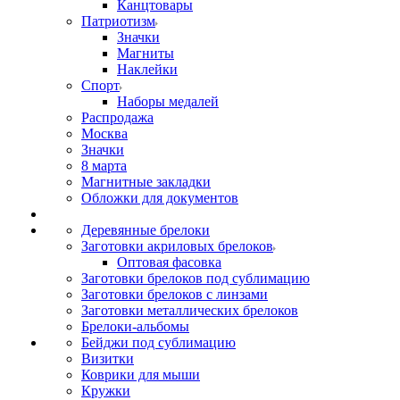
Канцтовары
Патриотизм
Значки
Магниты
Наклейки
Спорт
Наборы медалей
Распродажа
Москва
Значки
8 марта
Магнитные закладки
Обложки для документов
Деревянные брелоки
Заготовки акриловых брелоков
Оптовая фасовка
Заготовки брелоков под сублимацию
Заготовки брелоков с линзами
Заготовки металлических брелоков
Брелоки-альбомы
Бейджи под сублимацию
Визитки
Коврики для мыши
Кружки