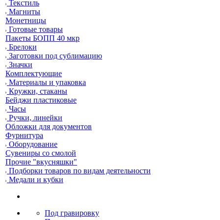
Текстиль
Магниты
Монетницы
Готовые товары
Пакеты БОПП 40 мкр
Брелоки
Заготовки под сублимацию
Значки
Комплектующие
Материалы и упаковка
Кружки, стаканы
Бейджи пластиковые
Часы
Ручки, линейки
Обложки для документов
Фурнитура
Оборудование
Сувениры со смолой
Прочие "вкусняшки"
Подборки товаров по видам деятельности
Медали и кубки
Под гравировку