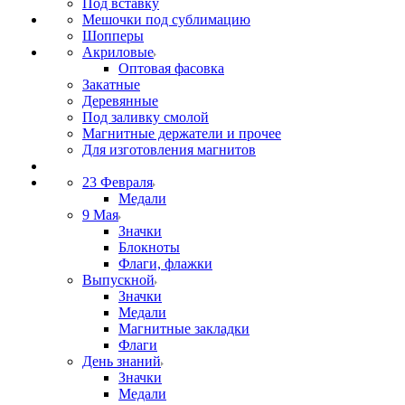
Под вставку
Мешочки под сублимацию
Шопперы
Акриловые
Оптовая фасовка
Закатные
Деревянные
Под заливку смолой
Магнитные держатели и прочее
Для изготовления магнитов
23 Февраля
Медали
9 Мая
Значки
Блокноты
Флаги, флажки
Выпускной
Значки
Медали
Магнитные закладки
Флаги
День знаний
Значки
Медали