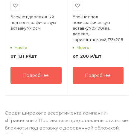
Блокнот деревянный
Блокнот под
под полиграфическую
полиграфическую
вставку 7х10см
вставку 70х100мм,
дерево,
горизонтальный, 173х208
мм, 50 листов
Много
Много
от
131
₽
/шт
от
200
₽
/шт
Подробнее
Подробнее
Среди широкого ассортимента компании
«Правильный Поставщик» представлены стильные
блокноты под вставку с деревянной обложкой.