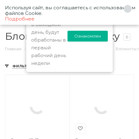
Используя сайт, вы соглашаетесь с использованием
0
Заказы
файлов Cookie.
оформленные
Подробнее
в выходной
день, будут
Блокноты под вставку
Ознакомлен
6
обработаны в
первый
—
—
—
Главная
Каталог
Заготовки блокнотов
Блокноты 
рабочий день
недели
ФИЛЬТР