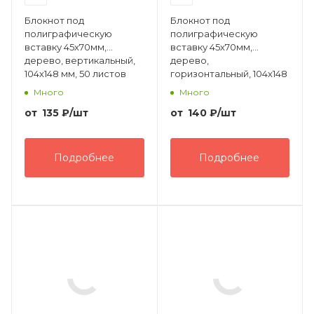
Блокнот под
Блокнот под
полиграфическую
полиграфическую
вставку 45х70мм,
вставку 45х70мм,
дерево, вертикальный,
дерево,
104х148 мм, 50 листов
горизонтальный, 104х148
мм, 50 листов
Много
Много
от
135
₽
/шт
от
140
₽
/шт
Подробнее
Подробнее