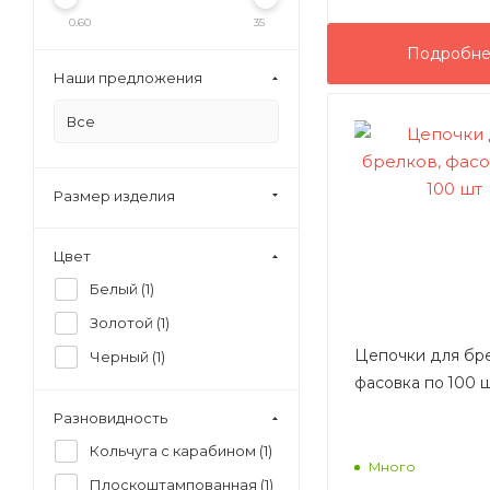
0.60
35
Подробн
Наши предложения
Все
Размер изделия
Цвет
Белый (
1
)
Золотой (
1
)
Цепочки для бре
Черный (
1
)
фасовка по 100 
Разновидность
Кольчуга с карабином (
1
)
Много
Плоскоштампованная (
1
)