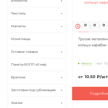
Блокноты
Текстиль
0
0
0
Магниты
Монетницы
Тросик металлич
кольцо-карабин
Готовые товары
Много
Арт.: Т
Пакеты БОПП 40 мкр
10.50
₽
/шт
от
Брелоки
Заготовки под сублимацию
Подробн
Значки