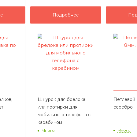
ее
Подробнее
Под
лков,
Шнурок для брелока
Петлевой 
шт
или протирки для
серебро
мобильного телефона с
карабином
Много
Много