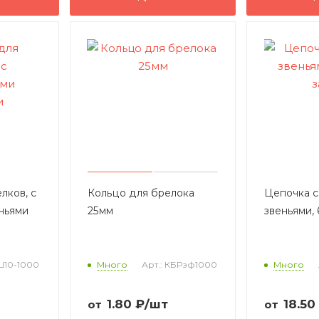
лков, с
Кольцо для брелока
Цепочка с
ньями
25мм
звеньями, 
ЦШ10-1000
Много
Арт.: КБРзф1000
Много
1.80
₽
/шт
18.50
от
от