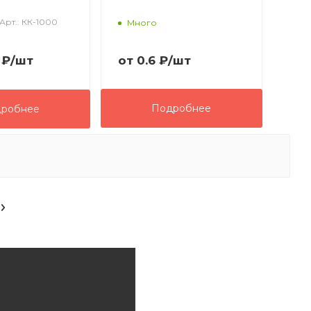
Арт.: КК-1000
Много
₽
/шт
от
0.6 ₽
/шт
Подробнее
робнее