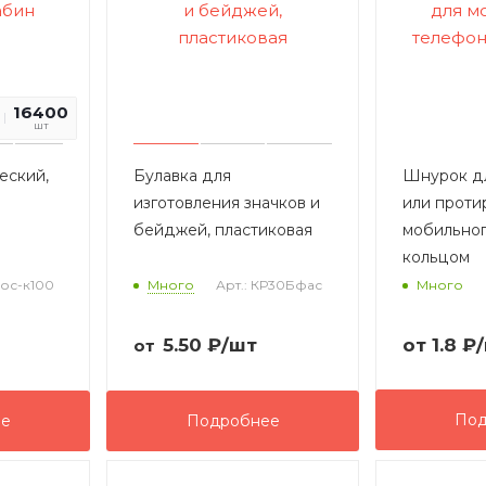
16400
0
шт
еский,
Булавка для
Шнурок д
изготовления значков и
или проти
бейджей, пластиковая
мобильног
кольцом
рос-к100
Много
Арт.: КР30Бфас
Много
5.50
₽
/шт
от
1.8 ₽
от
Под
ее
Подробнее