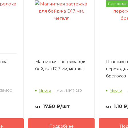
Распродаж
лока
Магнитная застежка для
Пластико
бейджа D17 мм, металл
переходни
брелоков
Б35-500
Много
Арт.: МК17-250
Много
17.50
₽
/шт
1.10
₽
от
от
ее
Подробнее
Под