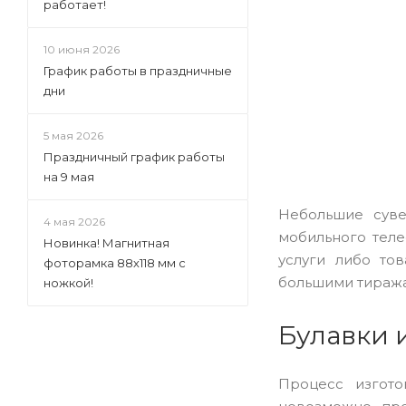
работает!
10 июня 2026
График работы в праздничные
дни
5 мая 2026
Праздничный график работы
на 9 мая
Небольшие сув
4 мая 2026
мобильного теле
Новинка! Магнитная
услуги либо то
фоторамка 88х118 мм с
большими тиража
ножкой!
Булавки 
Процесс изгото