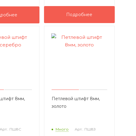
Подробнее
робнее
штифт 8мм,
Петлевой штифт 8мм,
золото
Арт.: ПШ8С
Много
Арт.: ПШ8З