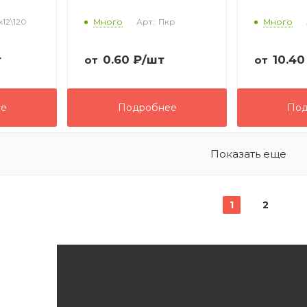
х12\120
Много
Арт.: Пкр
Много
т
0.60
₽
/шт
10.40
от
от
ее
Подробнее
Под
Показать еще
1
2