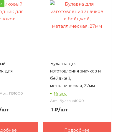
а
вый
Булавка для
к для
изготовления значков и
бейджей,
металлическая, 27мм
Арт.: ПЗ1000
Много
Арт.: Булавка1000
/шт
1
₽
/шт
робнее
Подробнее