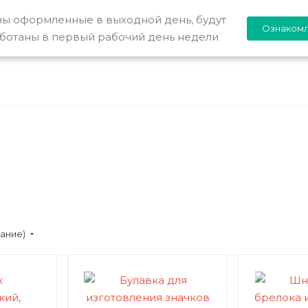
Акции
Новости
Как купить
Компан
зы оформленные в выходной день, будут
Ознаком
ботаны в первый рабочий день недели
вание)