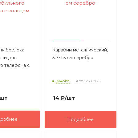
ля брелока
Карабин металлический,
рки для
3.7×1.5 см серебро
о телефона с
Много
Арт.: 2583725
/шт
14
₽
/шт
робнее
Подробнее