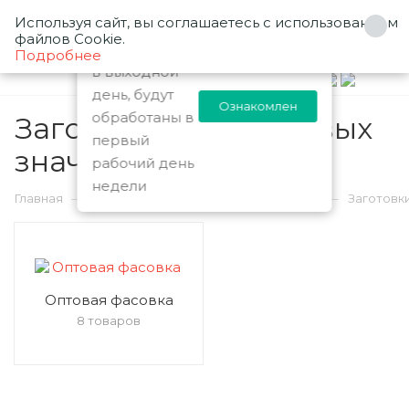
Используя сайт, вы соглашаетесь с использованием
Заказы
файлов Cookie.
0
оформленные
Подробнее
в выходной
день, будут
Ознакомлен
обработаны в
Заготовки пластиковых
первый
значков
рабочий день
8
недели
—
—
—
Главная
Каталог
Заготовки для значков
Заготовк
Оптовая фасовка
8 товаров