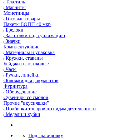
Текстиль
Магниты
Монетницы
Готовые товары
Пакеты БОПП 40 мкр
Брелоки
Заготовки под сублимацию
Значки
Комплектующие
Материалы и упаковка
Кружки, стаканы
Бейджи пластиковые
Часы
Ручки, линейки
Обложки для документов
Фурнитура
Оборудование
Сувениры со смолой
Прочие "вкусняшки"
Подборки товаров по видам деятельности
Медали и кубки
Под гравировку