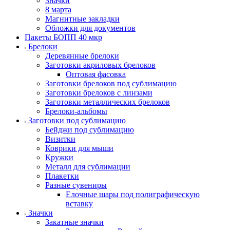
Значки
8 марта
Магнитные закладки
Обложки для документов
Пакеты БОПП 40 мкр
Брелоки
Деревянные брелоки
Заготовки акриловых брелоков
Оптовая фасовка
Заготовки брелоков под сублимацию
Заготовки брелоков с линзами
Заготовки металлических брелоков
Брелоки-альбомы
Заготовки под сублимацию
Бейджи под сублимацию
Визитки
Коврики для мыши
Кружки
Металл для сублимации
Плакетки
Разные сувениры
Елочные шары под полиграфическую
вставку
Значки
Закатные значки