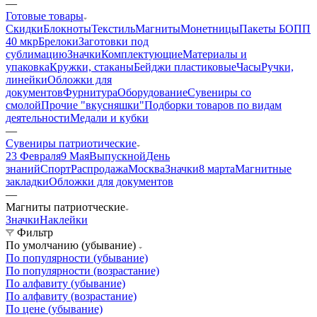
—
Готовые товары
Скидки
Блокноты
Текстиль
Магниты
Монетницы
Пакеты БОПП
40 мкр
Брелоки
Заготовки под
сублимацию
Значки
Комплектующие
Материалы и
упаковка
Кружки, стаканы
Бейджи пластиковые
Часы
Ручки,
линейки
Обложки для
документов
Фурнитура
Оборудование
Сувениры со
смолой
Прочие "вкусняшки"
Подборки товаров по видам
деятельности
Медали и кубки
—
Сувениры патриотические
23 Февраля
9 Мая
Выпускной
День
знаний
Спорт
Распродажа
Москва
Значки
8 марта
Магнитные
закладки
Обложки для документов
—
Магниты патриотческие
Значки
Наклейки
Фильтр
По умолчанию (убывание)
По популярности (убывание)
По популярности (возрастание)
По алфавиту (убывание)
По алфавиту (возрастание)
По цене (убывание)