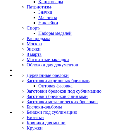
Канцтовары
Патриотизм
Значки
Магниты
Наклейки
Спорт
Наборы медалей
Распродажа
Москва
Значки
8 марта
Магнитные закладки
Обложки для документов
Деревянные брелоки
Заготовки акриловых брелоков
Оптовая фасовка
Заготовки брелоков под сублимацию
Заготовки брелоков с линзами
Заготовки металлических брелоков
Брелоки-альбомы
Бейджи под сублимацию
Визитки
Коврики для мыши
Кружки