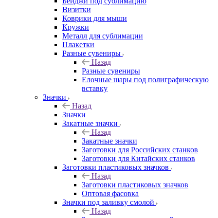
Бейджи под сублимацию
Визитки
Коврики для мыши
Кружки
Металл для сублимации
Плакетки
Разные сувениры
Назад
Разные сувениры
Елочные шары под полиграфическую
вставку
Значки
Назад
Значки
Закатные значки
Назад
Закатные значки
Заготовки для Российских станков
Заготовки для Китайских станков
Заготовки пластиковых значков
Назад
Заготовки пластиковых значков
Оптовая фасовка
Значки под заливку смолой
Назад