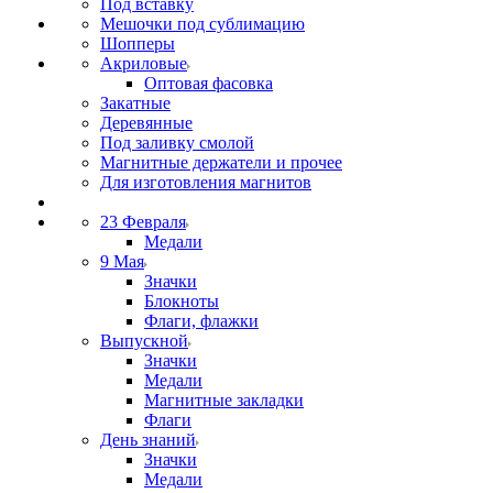
Под вставку
Мешочки под сублимацию
Шопперы
Акриловые
Оптовая фасовка
Закатные
Деревянные
Под заливку смолой
Магнитные держатели и прочее
Для изготовления магнитов
23 Февраля
Медали
9 Мая
Значки
Блокноты
Флаги, флажки
Выпускной
Значки
Медали
Магнитные закладки
Флаги
День знаний
Значки
Медали