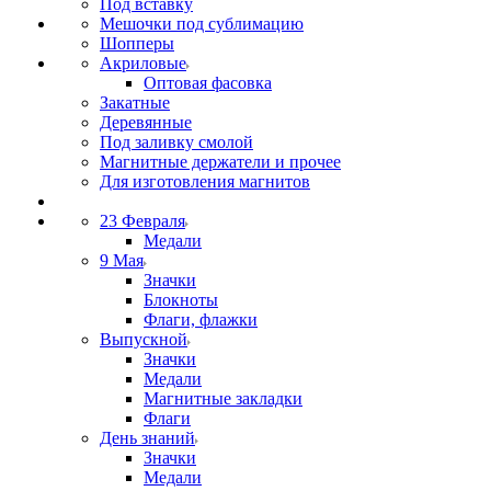
Под вставку
Мешочки под сублимацию
Шопперы
Акриловые
Оптовая фасовка
Закатные
Деревянные
Под заливку смолой
Магнитные держатели и прочее
Для изготовления магнитов
23 Февраля
Медали
9 Мая
Значки
Блокноты
Флаги, флажки
Выпускной
Значки
Медали
Магнитные закладки
Флаги
День знаний
Значки
Медали