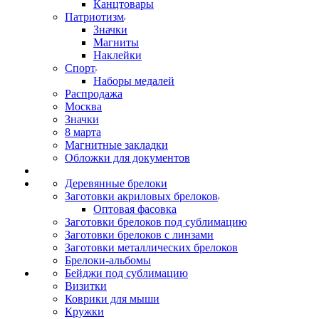
Канцтовары
Патриотизм
Значки
Магниты
Наклейки
Спорт
Наборы медалей
Распродажа
Москва
Значки
8 марта
Магнитные закладки
Обложки для документов
Деревянные брелоки
Заготовки акриловых брелоков
Оптовая фасовка
Заготовки брелоков под сублимацию
Заготовки брелоков с линзами
Заготовки металлических брелоков
Брелоки-альбомы
Бейджи под сублимацию
Визитки
Коврики для мыши
Кружки