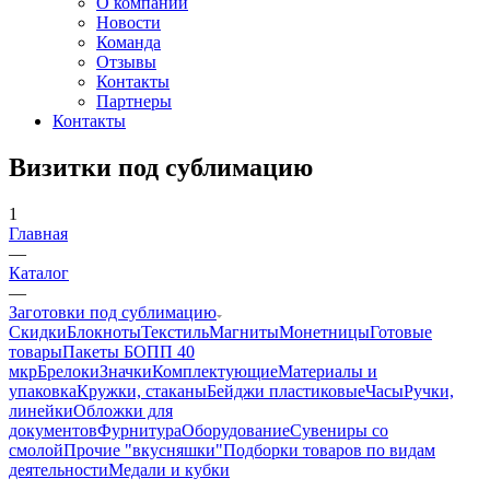
О компании
Новости
Команда
Отзывы
Контакты
Партнеры
Контакты
Визитки под сублимацию
1
Главная
—
Каталог
—
Заготовки под сублимацию
Скидки
Блокноты
Текстиль
Магниты
Монетницы
Готовые
товары
Пакеты БОПП 40
мкр
Брелоки
Значки
Комплектующие
Материалы и
упаковка
Кружки, стаканы
Бейджи пластиковые
Часы
Ручки,
линейки
Обложки для
документов
Фурнитура
Оборудование
Сувениры со
смолой
Прочие "вкусняшки"
Подборки товаров по видам
деятельности
Медали и кубки
—