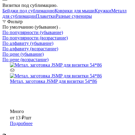
Визитки под сублимацию
Бейджи под сублимацию
Коврики для мыши
Кружки
Металл
для сублимации
Плакетки
Разные сувениры
Фильтр
По умолчанию (убывание)
По популярности (убывание)
По популярности (возрастание)
По алфавиту (убывание)
По алфавиту (возрастание)
По цене (убывание)
По цене (возрастание)
Метал. заготовка JSMP для визитки 54*86
Много
от
13 ₽
/шт
Подробнее