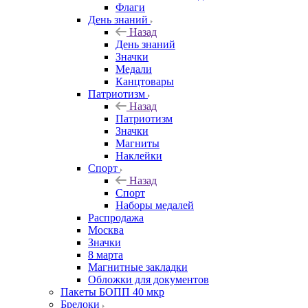
Флаги
День знаний
Назад
День знаний
Значки
Медали
Канцтовары
Патриотизм
Назад
Патриотизм
Значки
Магниты
Наклейки
Спорт
Назад
Спорт
Наборы медалей
Распродажа
Москва
Значки
8 марта
Магнитные закладки
Обложки для документов
Пакеты БОПП 40 мкр
Брелоки