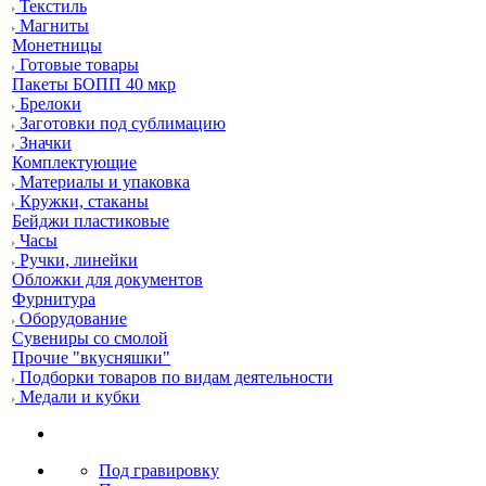
Текстиль
Магниты
Монетницы
Готовые товары
Пакеты БОПП 40 мкр
Брелоки
Заготовки под сублимацию
Значки
Комплектующие
Материалы и упаковка
Кружки, стаканы
Бейджи пластиковые
Часы
Ручки, линейки
Обложки для документов
Фурнитура
Оборудование
Сувениры со смолой
Прочие "вкусняшки"
Подборки товаров по видам деятельности
Медали и кубки
Под гравировку