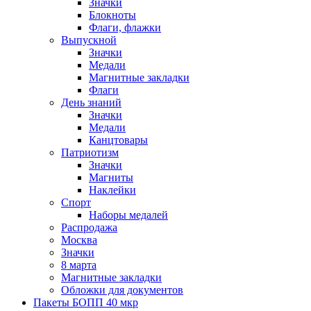
Значки
Блокноты
Флаги, флажки
Выпускной
Значки
Медали
Магнитные закладки
Флаги
День знаний
Значки
Медали
Канцтовары
Патриотизм
Значки
Магниты
Наклейки
Спорт
Наборы медалей
Распродажа
Москва
Значки
8 марта
Магнитные закладки
Обложки для документов
Пакеты БОПП 40 мкр