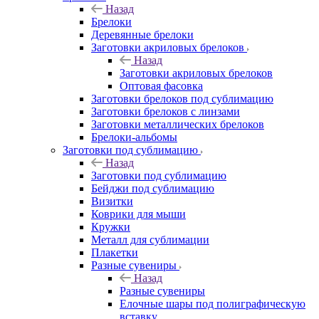
Назад
Брелоки
Деревянные брелоки
Заготовки акриловых брелоков
Назад
Заготовки акриловых брелоков
Оптовая фасовка
Заготовки брелоков под сублимацию
Заготовки брелоков с линзами
Заготовки металлических брелоков
Брелоки-альбомы
Заготовки под сублимацию
Назад
Заготовки под сублимацию
Бейджи под сублимацию
Визитки
Коврики для мыши
Кружки
Металл для сублимации
Плакетки
Разные сувениры
Назад
Разные сувениры
Елочные шары под полиграфическую
вставку