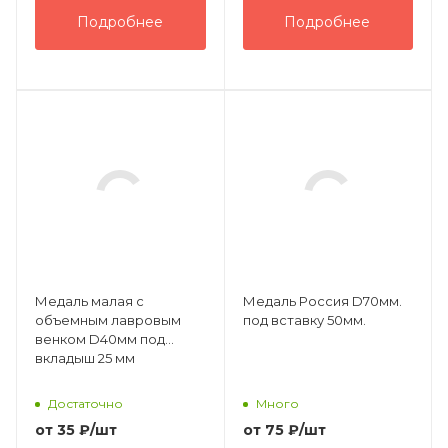
Подробнее
Подробнее
Медаль малая с
Медаль Россия D70мм.
объемным лавровым
под вставку 50мм.
венком D40мм под
вкладыш 25 мм
Достаточно
Много
от
35 ₽
/шт
от
75 ₽
/шт