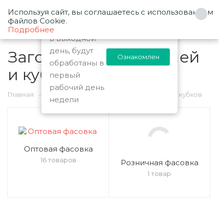
Используя сайт, вы соглашаетесь с использованием
0
Заказы
файлов Cookie.
оформленные
Подробнее
в выходной
день, будут
Заготовки для медалей
Ознакомлен
обработаны в
и кубков
первый
17
рабочий день
—
—
Главная
Каталог
Заготовки для медалей и кубков
недели
Оптовая фасовка
16 товаров
Розничная фасовка
1 товар