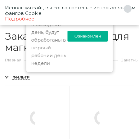
Используя сайт, вы соглашаетесь с использованием
0
Заказы
файлов Cookie.
оформленные
Подробнее
в выходной
день, будут
Закатные заготовки для
Ознакомлен
обработаны в
магнитов
первый
2
рабочий день
—
—
—
Главная
Каталог
Заготовки для магнитов
Закатны
недели
ФИЛЬТР