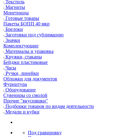
Текстиль
Магниты
Монетницы
Готовые товары
Пакеты БОПП 40 мкр
Брелоки
Заготовки под сублимацию
Значки
Комплектующие
Материалы и упаковка
Кружки, стаканы
Бейджи пластиковые
Часы
Ручки, линейки
Обложки для документов
Фурнитура
Оборудование
Сувениры со смолой
Прочие "вкусняшки"
Подборки товаров по видам деятельности
Медали и кубки
Под гравировку