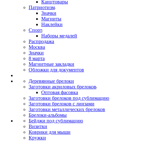
Канцтовары
Патриотизм
Значки
Магниты
Наклейки
Спорт
Наборы медалей
Распродажа
Москва
Значки
8 марта
Магнитные закладки
Обложки для документов
Деревянные брелоки
Заготовки акриловых брелоков
Оптовая фасовка
Заготовки брелоков под сублимацию
Заготовки брелоков с линзами
Заготовки металлических брелоков
Брелоки-альбомы
Бейджи под сублимацию
Визитки
Коврики для мыши
Кружки