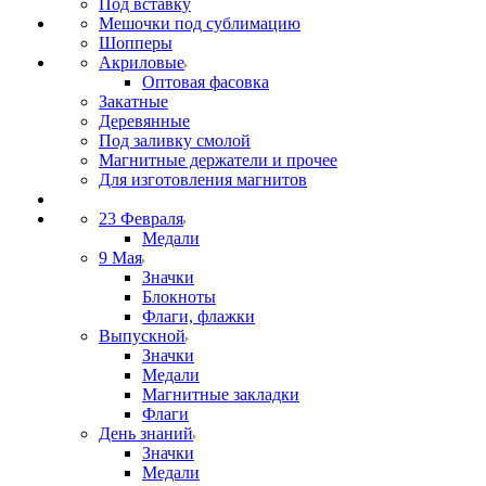
Под вставку
Мешочки под сублимацию
Шопперы
Акриловые
Оптовая фасовка
Закатные
Деревянные
Под заливку смолой
Магнитные держатели и прочее
Для изготовления магнитов
23 Февраля
Медали
9 Мая
Значки
Блокноты
Флаги, флажки
Выпускной
Значки
Медали
Магнитные закладки
Флаги
День знаний
Значки
Медали