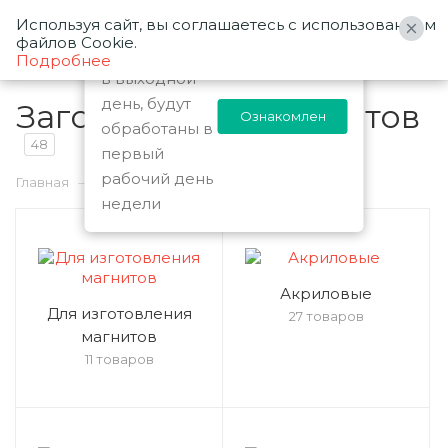
Используя сайт, вы соглашаетесь с использованием
0
Заказы
файлов Cookie.
оформленные
Подробнее
в выходной
день, будут
Заготовки для магнитов
Ознакомлен
обработаны в
48
первый
рабочий день
—
—
Главная
Каталог
Заготовки для магнитов
недели
Акриловые
Для изготовления
27 товаров
магнитов
11 товаров