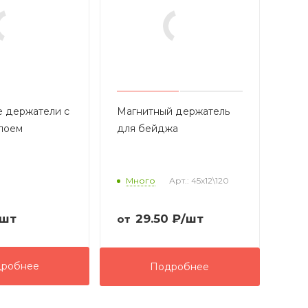
 держатели с
Магнитный держатель
лоем
для бейджа
Много
Арт.: 45х12\120
/шт
29.50
₽
/шт
от
робнее
Подробнее