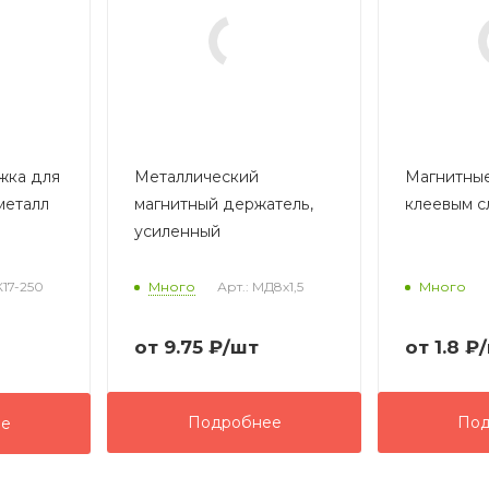
жка для
Металлический
Магнитные
металл
магнитный держатель,
клеевым с
усиленный
К17-250
Много
Арт.: МД8х1,5
Много
от
9.75
₽
/шт
от
1.8 ₽
Подробнее
Под
ее