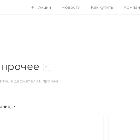
Акции
Новости
Как купить
Компан
 прочее
4
итные держатели и прочее
вание)