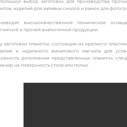
большой выбор заготовок для производства прочных
итов, изделий для заливки смолой и рамок для фотогр
зводит высококачественное техническое оснащ
гнитной и прочей аналогичной продукции.
зу заготовки плакеток, состоящие из крепкого пласт
делия и надежного винилового магнита для устан
ожность дополнения представленных плакеток специ
венир на поверхность стола или полки.