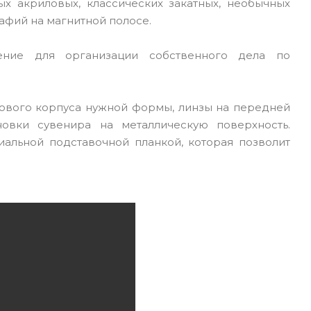
 акриловых, классических закатных, необычных
афий на магнитной полосе.
ение для организации собственного дела по
икового корпуса нужной формы, линзы на передней
овки сувенира на металлическую поверхность.
альной подставочной планкой, которая позволит