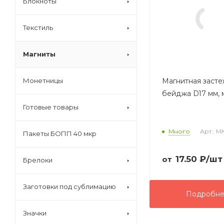
Блокноты
Текстиль
Магниты
Монетницы
Магнитная засте
бейджа D17 мм, 
Готовые товары
Много
Арт.: М
Пакеты БОПП 40 мкр
17.50
₽
/шт
от
Брелоки
Заготовки под сублимацию
Подробн
Значки