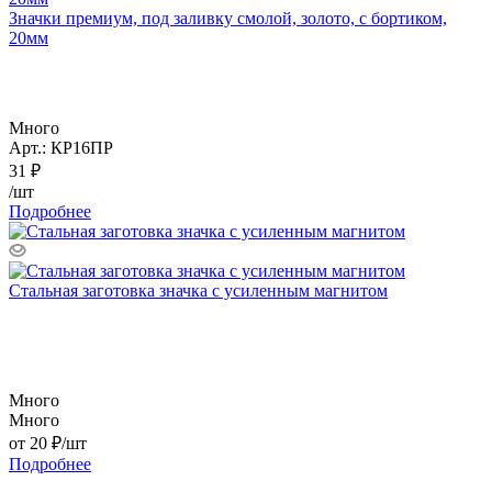
Значки премиум, под заливку смолой, золото, с бортиком,
20мм
Много
Арт.: КР16ПР
31
₽
/шт
Подробнее
Стальная заготовка значка с усиленным магнитом
Много
Много
от
20 ₽
/шт
Подробнее