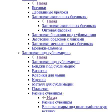
Назад
Брелоки
Деревянные брелоки
Заготовки акриловых брелоков
Назад
Заготовки акриловых брелоков
Оптовая фасовка
Заготовки брелоков под сублимацию
Заготовки брелоков с линзами
Заготовки металлических брелоков
Брелоки-альбомы
Заготовки под сублимацию
Назад
Заготовки под сублимацию
Бейджи под сублимацию
Визитки
Коврики для мыши
Кружки
Металл для сублимации
Плакетки
Разные сувениры
Назад
Разные сувениры
Елочные шары под полиграфическую
вставку