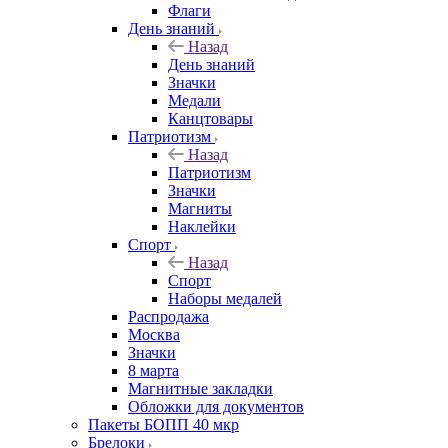
Флаги
День знаний
Назад
День знаний
Значки
Медали
Канцтовары
Патриотизм
Назад
Патриотизм
Значки
Магниты
Наклейки
Спорт
Назад
Спорт
Наборы медалей
Распродажа
Москва
Значки
8 марта
Магнитные закладки
Обложки для документов
Пакеты БОПП 40 мкр
Брелоки