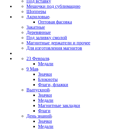
Под вставку
Мешочки под сублимацию
Шопперы
Акриловые
Оптовая фасовка
Закатные
Деревянные
Под заливку смолой
Магнитные держатели и прочее
Для изготовления магнитов
23 Февраля
Медали
9 Мая
Значки
Блокноты
Флаги, флажки
Выпускной
Значки
Медали
Магнитные закладки
Флаги
День знаний
Значки
Медали