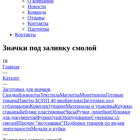
О компании
Новости
Команда
Отзывы
Контакты
Партнеры
Контакты
Значки под заливку смолой
18
Главная
—
Каталог
—
Заготовки для значков
Скидки
Блокноты
Текстиль
Магниты
Монетницы
Готовые
товары
Пакеты БОПП 40 мкр
Брелоки
Заготовки под
сублимацию
Комплектующие
Материалы и упаковка
Кружки,
стаканы
Бейджи пластиковые
Часы
Ручки, линейки
Обложки
для документов
Фурнитура
Оборудование
Сувениры со
смолой
Прочие "вкусняшки"
Подборки товаров по видам
деятельности
Медали и кубки
—
Значки под заливку смолой