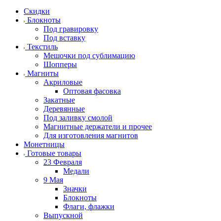
Скидки
Блокноты
Под гравировку
Под вставку
Текстиль
Мешочки под сублимацию
Шопперы
Магниты
Акриловые
Оптовая фасовка
Закатные
Деревянные
Под заливку смолой
Магнитные держатели и прочее
Для изготовления магнитов
Монетницы
Готовые товары
23 Февраля
Медали
9 Мая
Значки
Блокноты
Флаги, флажки
Выпускной