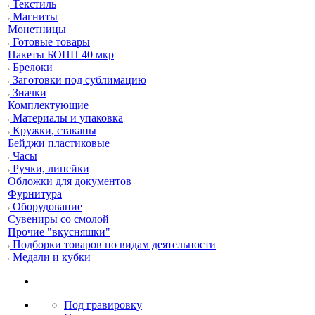
Текстиль
Магниты
Монетницы
Готовые товары
Пакеты БОПП 40 мкр
Брелоки
Заготовки под сублимацию
Значки
Комплектующие
Материалы и упаковка
Кружки, стаканы
Бейджи пластиковые
Часы
Ручки, линейки
Обложки для документов
Фурнитура
Оборудование
Сувениры со смолой
Прочие "вкусняшки"
Подборки товаров по видам деятельности
Медали и кубки
Под гравировку