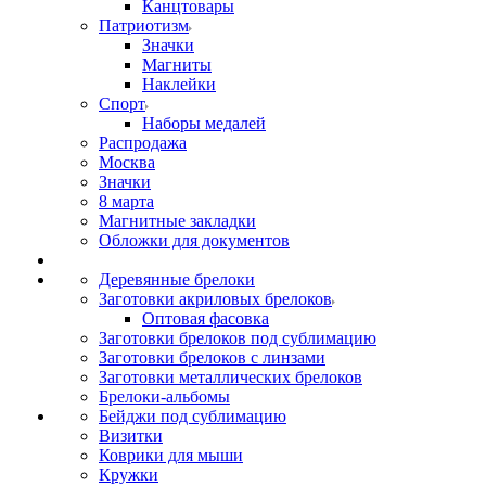
Канцтовары
Патриотизм
Значки
Магниты
Наклейки
Спорт
Наборы медалей
Распродажа
Москва
Значки
8 марта
Магнитные закладки
Обложки для документов
Деревянные брелоки
Заготовки акриловых брелоков
Оптовая фасовка
Заготовки брелоков под сублимацию
Заготовки брелоков с линзами
Заготовки металлических брелоков
Брелоки-альбомы
Бейджи под сублимацию
Визитки
Коврики для мыши
Кружки