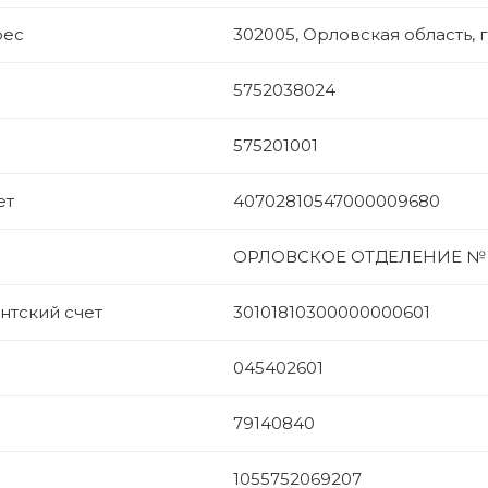
рес
302005, Орловская область, г.
5752038024
575201001
ет
40702810547000009680
ОРЛОВСКОЕ ОТДЕЛЕНИЕ № 85
тский счет
30101810300000000601
045402601
79140840
1055752069207