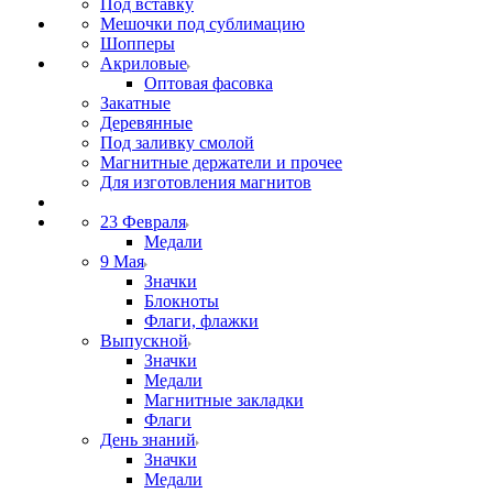
Под вставку
Мешочки под сублимацию
Шопперы
Акриловые
Оптовая фасовка
Закатные
Деревянные
Под заливку смолой
Магнитные держатели и прочее
Для изготовления магнитов
23 Февраля
Медали
9 Мая
Значки
Блокноты
Флаги, флажки
Выпускной
Значки
Медали
Магнитные закладки
Флаги
День знаний
Значки
Медали