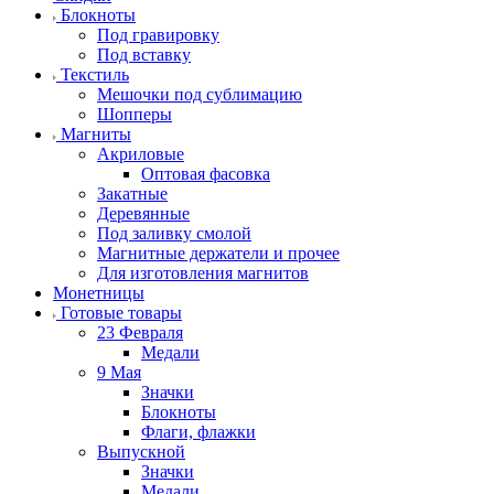
Блокноты
Под гравировку
Под вставку
Текстиль
Мешочки под сублимацию
Шопперы
Магниты
Акриловые
Оптовая фасовка
Закатные
Деревянные
Под заливку смолой
Магнитные держатели и прочее
Для изготовления магнитов
Монетницы
Готовые товары
23 Февраля
Медали
9 Мая
Значки
Блокноты
Флаги, флажки
Выпускной
Значки
Медали