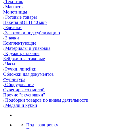
Текстиль
Магниты
Монетницы
Готовые товары
Пакеты БОПП 40 мкр
Брелоки
Заготовки под сублимацию
Значки
Комплектующие
Материалы и упаковка
Кружки, стаканы
Бейджи пластиковые
Часы
Ручки, линейки
Обложки для документов
Фурнитура
Оборудование
Сувениры со смолой
Прочие "вкусняшки"
Подборки товаров по видам деятельности
Медали и кубки
Под гравировку