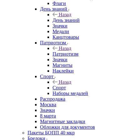
Флаги
День знаний
Назад
День знаний
Значки
Медали
Канцтовары
Патриотизм
Назад
Патриотизм
Значки
Магниты
Наклейки
Спорт
Назад
Спорт
Наборы медалей
Распродажа
Москва
Значки
8 марта
Магнитные закладки
Обложки для документов
Пакеты БОПП 40 мкр
Брелоки