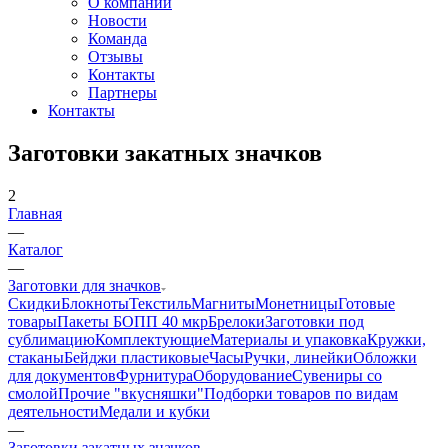
О компании
Новости
Команда
Отзывы
Контакты
Партнеры
Контакты
Заготовки закатных значков
2
Главная
—
Каталог
—
Заготовки для значков
Скидки
Блокноты
Текстиль
Магниты
Монетницы
Готовые
товары
Пакеты БОПП 40 мкр
Брелоки
Заготовки под
сублимацию
Комплектующие
Материалы и упаковка
Кружки,
стаканы
Бейджи пластиковые
Часы
Ручки, линейки
Обложки
для документов
Фурнитура
Оборудование
Сувениры со
смолой
Прочие "вкусняшки"
Подборки товаров по видам
деятельности
Медали и кубки
—
Заготовки закатных значков