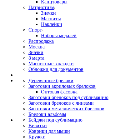
Канцтовары
Патриотизм
Значки
Магниты
Наклейки
Спорт
Наборы медалей
Распродажа
Москва
Значки
8 марта
Магнитные закладки
Обложки для документов
Деревянные брелоки
Заготовки акриловых брелоков
Оптовая фасовка
Заготовки брелоков под сублимацию
Заготовки брелоков с линзами
Заготовки металлических брелоков
Брелоки-альбомы
Бейджи под сублимацию
Визитки
Коврики для мыши
Кружки