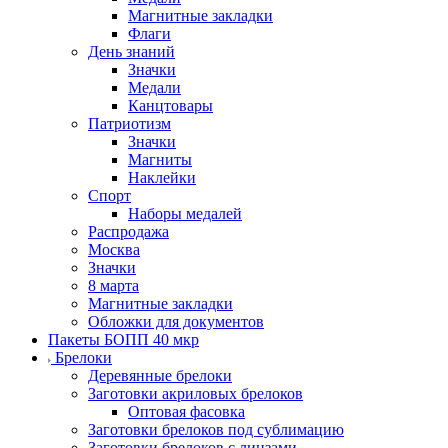
Магнитные закладки
Флаги
День знаний
Значки
Медали
Канцтовары
Патриотизм
Значки
Магниты
Наклейки
Спорт
Наборы медалей
Распродажа
Москва
Значки
8 марта
Магнитные закладки
Обложки для документов
Пакеты БОПП 40 мкр
Брелоки
Деревянные брелоки
Заготовки акриловых брелоков
Оптовая фасовка
Заготовки брелоков под сублимацию
Заготовки брелоков с линзами