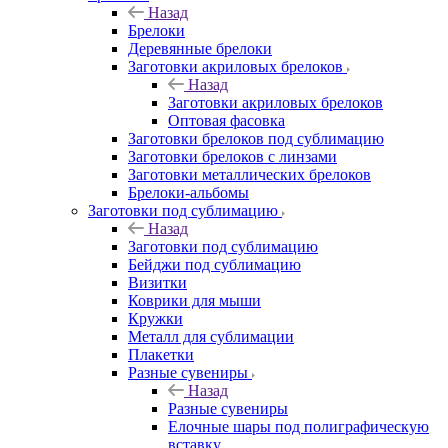
Назад
Брелоки
Деревянные брелоки
Заготовки акриловых брелоков
Назад
Заготовки акриловых брелоков
Оптовая фасовка
Заготовки брелоков под сублимацию
Заготовки брелоков с линзами
Заготовки металлических брелоков
Брелоки-альбомы
Заготовки под сублимацию
Назад
Заготовки под сублимацию
Бейджи под сублимацию
Визитки
Коврики для мыши
Кружки
Металл для сублимации
Плакетки
Разные сувениры
Назад
Разные сувениры
Елочные шары под полиграфическую
вставку