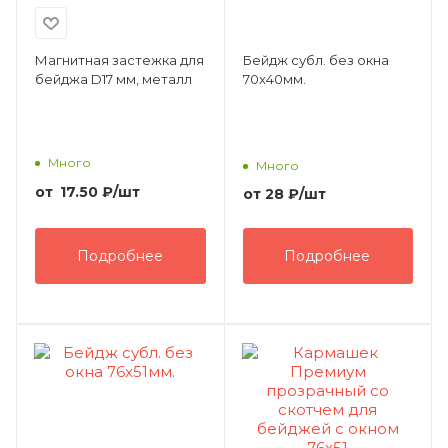
Магнитная застежка для
Бейдж субл. без окна
бейджа D17 мм, металл
70x40мм.
Много
Много
от
17.50
₽
/шт
от
28 ₽
/шт
Подробнее
Подробнее