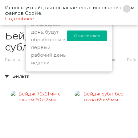
Используя сайт, вы соглашаетесь с использованием
0
Заказы
файлов Cookie.
оформленные
Подробнее
в выходной
день, будут
Бейджи под
Ознакомлен
обработаны в
сублимацию
первый
7
рабочий день
—
—
—
Главная
Каталог
Заготовки под сублимацию
Бейд
недели
ФИЛЬТР