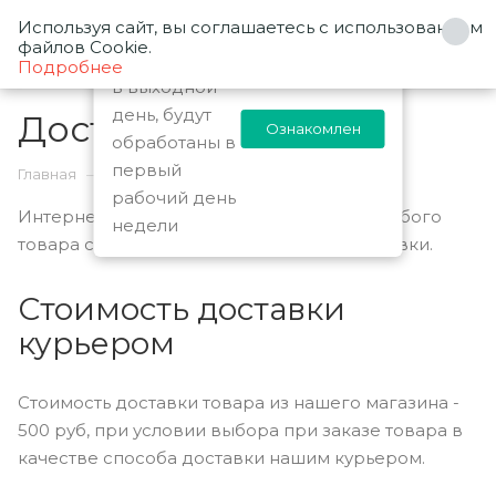
Используя сайт, вы соглашаетесь с использованием
0
Заказы
файлов Cookie.
оформленные
Подробнее
в выходной
день, будут
Доставка
Ознакомлен
обработаны в
первый
—
—
Главная
О магазине
Доставка
рабочий день
Интернет-магазин выполняет доставку любого
недели
товара своей собственной Службой доставки.
Стоимость доставки
курьером
Стоимость доставки товара из нашего магазина -
500 руб, при условии выбора при заказе товара в
качестве способа доставки нашим курьером.