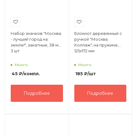
Набор значков "Москва
Блокнот деревянный с
- лучший город на
ручкой "Москва.
земле!", закатные, 38 мм,
Коллаж", на пружине,
3 шт
125х172 мм
Много
Много
45
₽
/компл.
185
₽
/шт
Подробнее
Подробнее