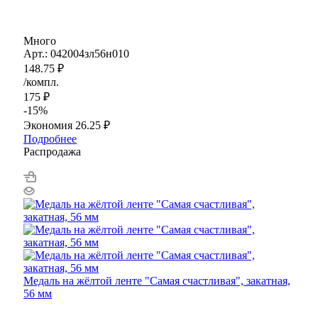
Много
Арт.: 042004зл56н010
148.75
₽
/компл.
175
₽
-
15
%
Экономия
26.25
₽
Подробнее
Распродажа
Медаль на жёлтой ленте "Самая счастливая", закатная,
56 мм