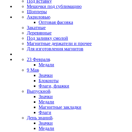
Под вставку
Мешочки под сублимацию
Шопперы
Акриловые
Оптовая фасовка
Закатные
Деревянные
Под заливку смолой
Магнитные держатели и прочее
Для изготовления магнитов
23 Февраля
Медали
9 Мая
Значки
Блокноты
Флаги, флажки
Выпускной
Значки
Медали
Магнитные закладки
Флаги
День знаний
Значки
Медали