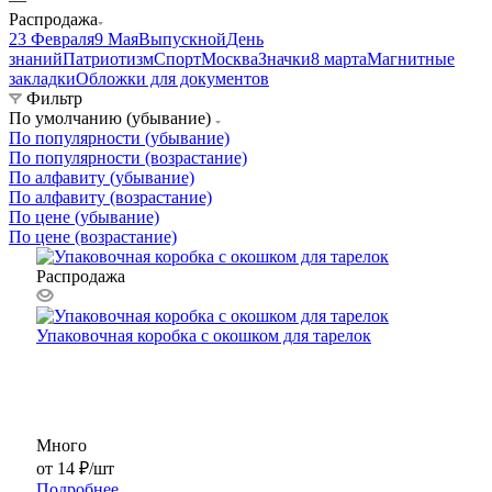
Распродажа
23 Февраля
9 Мая
Выпускной
День
знаний
Патриотизм
Спорт
Москва
Значки
8 марта
Магнитные
закладки
Обложки для документов
Фильтр
По умолчанию (убывание)
По популярности (убывание)
По популярности (возрастание)
По алфавиту (убывание)
По алфавиту (возрастание)
По цене (убывание)
По цене (возрастание)
Распродажа
Упаковочная коробка с окошком для тарелок
Много
от
14 ₽
/шт
Подробнее