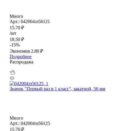
Много
Арт.: 042004зз56121
15.70
₽
/шт
18.50
₽
-
15
%
Экономия
2.80
₽
Подробнее
Распродажа
Значок "Первый раз в 1 класс", закатной, 56 мм
Много
Арт.: 042004зз56125
15.70
₽