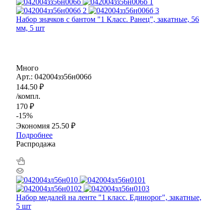
Набор значков с бантом "1 Класс. Ранец", закатные, 56
мм, 5 шт
Много
Арт.: 042004зз56н006б
144.50
₽
/компл.
170
₽
-
15
%
Экономия
25.50
₽
Подробнее
Распродажа
Набор медалей на ленте "1 класс. Единорог", закатные,
5 шт