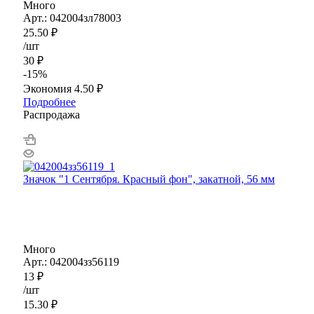
Много
Арт.: 042004зл78003
25.50
₽
/шт
30
₽
-
15
%
Экономия
4.50
₽
Подробнее
Распродажа
Значок "1 Сентября. Красный фон", закатной, 56 мм
Много
Арт.: 042004зз56119
13
₽
/шт
15.30
₽