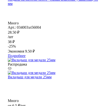
мм
Много
Арт.: 034003зл56004
28.50
₽
/шт
38
₽
-
25
%
Экономия
9.50
₽
Подробнее
Распродажа
Вкладыш для медали 25мм
Много
от
6.5 ₽
/шт