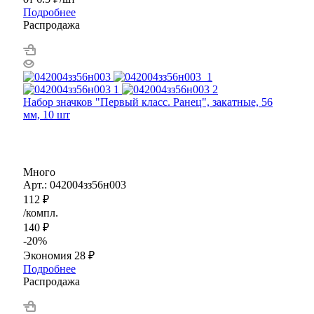
Подробнее
Распродажа
Набор значков "Первый класс. Ранец", закатные, 56
мм, 10 шт
Много
Арт.: 042004зз56н003
112
₽
/компл.
140
₽
-
20
%
Экономия
28
₽
Подробнее
Распродажа