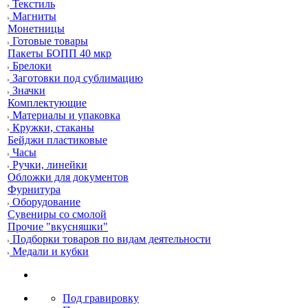
Текстиль
Магниты
Монетницы
Готовые товары
Пакеты БОПП 40 мкр
Брелоки
Заготовки под сублимацию
Значки
Комплектующие
Материалы и упаковка
Кружки, стаканы
Бейджи пластиковые
Часы
Ручки, линейки
Обложки для документов
Фурнитура
Оборудование
Сувениры со смолой
Прочие "вкусняшки"
Подборки товаров по видам деятельности
Медали и кубки
Под гравировку