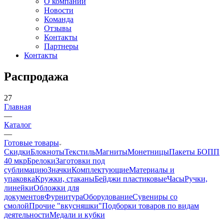
О компании
Новости
Команда
Отзывы
Контакты
Партнеры
Контакты
Распродажа
27
Главная
—
Каталог
—
Готовые товары
Скидки
Блокноты
Текстиль
Магниты
Монетницы
Пакеты БОПП
40 мкр
Брелоки
Заготовки под
сублимацию
Значки
Комплектующие
Материалы и
упаковка
Кружки, стаканы
Бейджи пластиковые
Часы
Ручки,
линейки
Обложки для
документов
Фурнитура
Оборудование
Сувениры со
смолой
Прочие "вкусняшки"
Подборки товаров по видам
деятельности
Медали и кубки
—