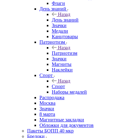
Флаги
День знаний
Назад
День знаний
Значки
Медали
Канцтовары
Патриотизм
Назад
Патриотизм
Значки
Магниты
Наклейки
Спорт
Назад
Спорт
Наборы медалей
Распродажа
Москва
Значки
8 марта
Магнитные закладки
Обложки для документов
Пакеты БОПП 40 мкр
Брелоки