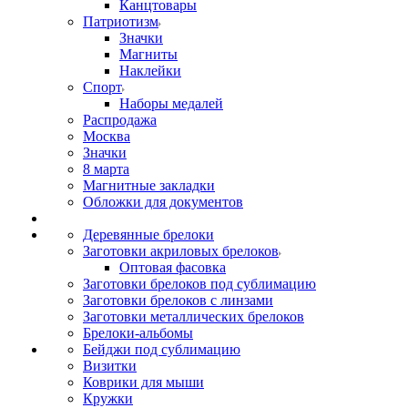
Канцтовары
Патриотизм
Значки
Магниты
Наклейки
Спорт
Наборы медалей
Распродажа
Москва
Значки
8 марта
Магнитные закладки
Обложки для документов
Деревянные брелоки
Заготовки акриловых брелоков
Оптовая фасовка
Заготовки брелоков под сублимацию
Заготовки брелоков с линзами
Заготовки металлических брелоков
Брелоки-альбомы
Бейджи под сублимацию
Визитки
Коврики для мыши
Кружки