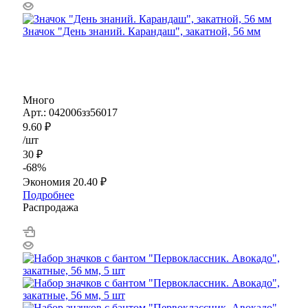
Значок "День знаний. Карандаш", закатной, 56 мм
Много
Арт.: 042006зз56017
9.60
₽
/шт
30
₽
-
68
%
Экономия
20.40
₽
Подробнее
Распродажа