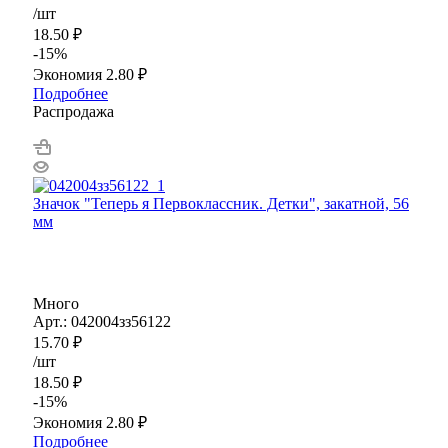
/шт
18.50
₽
-
15
%
Экономия
2.80
₽
Подробнее
Распродажа
Значок "Теперь я Первоклассник. Детки", закатной, 56
мм
Много
Арт.: 042004зз56122
15.70
₽
/шт
18.50
₽
-
15
%
Экономия
2.80
₽
Подробнее