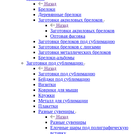
Назад
Брелоки
Деревянные брелоки
Заготовки акриловых брелоков
Назад
Заготовки акриловых брелоков
Оптовая фасовка
Заготовки брелоков под сублимацию
Заготовки брелоков с линзами
Заготовки металлических брелоков
Брелоки-альбомы
Заготовки под сублимацию
Назад
Заготовки под сублимацию
Бейджи под сублимацию
Визитки
Коврики для мыши
Кружки
Металл для сублимации
Плакетки
Разные сувениры
Назад
Разные сувениры
Елочные шары под полиграфическую
вставку