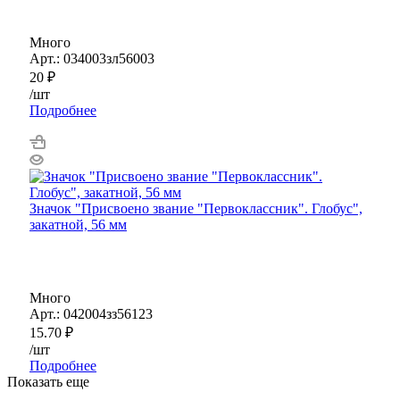
Много
Арт.: 034003зл56003
20
₽
/шт
Подробнее
Значок "Присвоено звание "Первоклассник". Глобус",
закатной, 56 мм
Много
Арт.: 042004зз56123
15.70
₽
/шт
Подробнее
Показать еще