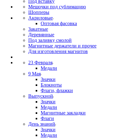
Под вставку
Мешочки под сублимацию
Шопперы
Акриловые
Оптовая фасовка
Закатные
Деревянные
Под заливку смолой
Магнитные держатели и прочее
Для изготовления магнитов
23 Февраля
Медали
9 Мая
Значки
Блокноты
Флаги, флажки
Выпускной
Значки
Медали
Магнитные закладки
Флаги
День знаний
Значки
Медали