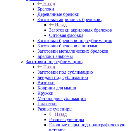
Назад
Брелоки
Деревянные брелоки
Заготовки акриловых брелоков
Назад
Заготовки акриловых брелоков
Оптовая фасовка
Заготовки брелоков под сублимацию
Заготовки брелоков с линзами
Заготовки металлических брелоков
Брелоки-альбомы
Заготовки под сублимацию
Назад
Заготовки под сублимацию
Бейджи под сублимацию
Визитки
Коврики для мыши
Кружки
Металл для сублимации
Плакетки
Разные сувениры
Назад
Разные сувениры
Елочные шары под полиграфическую
вставку