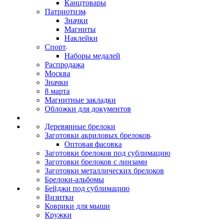
Канцтовары
Патриотизм
Значки
Магниты
Наклейки
Спорт
Наборы медалей
Распродажа
Москва
Значки
8 марта
Магнитные закладки
Обложки для документов
Деревянные брелоки
Заготовки акриловых брелоков
Оптовая фасовка
Заготовки брелоков под сублимацию
Заготовки брелоков с линзами
Заготовки металлических брелоков
Брелоки-альбомы
Бейджи под сублимацию
Визитки
Коврики для мыши
Кружки