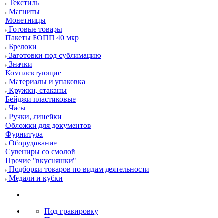
Текстиль
Магниты
Монетницы
Готовые товары
Пакеты БОПП 40 мкр
Брелоки
Заготовки под сублимацию
Значки
Комплектующие
Материалы и упаковка
Кружки, стаканы
Бейджи пластиковые
Часы
Ручки, линейки
Обложки для документов
Фурнитура
Оборудование
Сувениры со смолой
Прочие "вкусняшки"
Подборки товаров по видам деятельности
Медали и кубки
Под гравировку