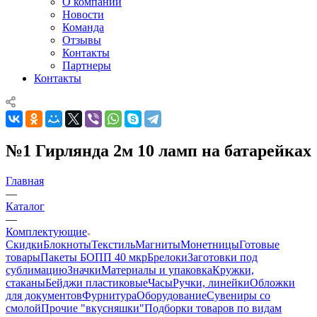
О компании
Новости
Команда
Отзывы
Контакты
Партнеры
Контакты
№1 Гирлянда 2м 10 ламп на батарейках
Главная
—
Каталог
—
Комплектующие
Скидки
Блокноты
Текстиль
Магниты
Монетницы
Готовые
товары
Пакеты БОПП 40 мкр
Брелоки
Заготовки под
сублимацию
Значки
Материалы и упаковка
Кружки,
стаканы
Бейджи пластиковые
Часы
Ручки, линейки
Обложки
для документов
Фурнитура
Оборудование
Сувениры со
смолой
Прочие "вкусняшки"
Подборки товаров по видам