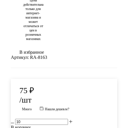
Цена
действительна
только для
интернет-
магазина и
может
отличаться от
цен в
розничных
магазинах
В избранное
Артикул:
RA-8163
75
₽
/шт
Много
Нашли дешевле?
В корзину