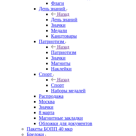
Флаги
День знаний
Назад
День знаний
Значки
Медали
Канцтовары
Патриотизм
Назад
Патриотизм
Значки
Магниты
Наклейки
Спорт
Назад
Спорт
Наборы медалей
Распродажа
Москва
Значки
8 марта
Магнитные закладки
Обложки для документов
Пакеты БОПП 40 мкр
Брелоки