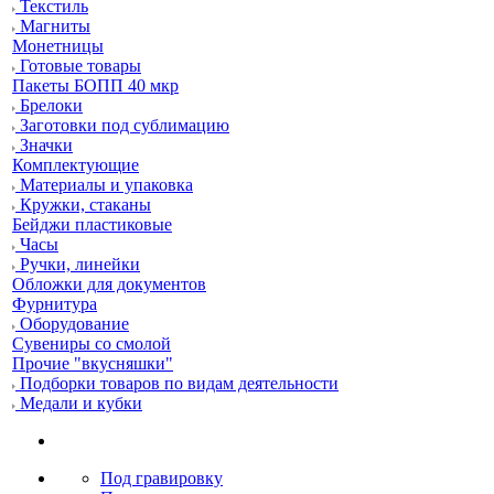
Текстиль
Магниты
Монетницы
Готовые товары
Пакеты БОПП 40 мкр
Брелоки
Заготовки под сублимацию
Значки
Комплектующие
Материалы и упаковка
Кружки, стаканы
Бейджи пластиковые
Часы
Ручки, линейки
Обложки для документов
Фурнитура
Оборудование
Сувениры со смолой
Прочие "вкусняшки"
Подборки товаров по видам деятельности
Медали и кубки
Под гравировку