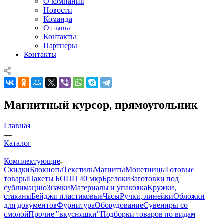
О компании
Новости
Команда
Отзывы
Контакты
Партнеры
Контакты
Магнитный курсор, прямоугольник
Главная
—
Каталог
—
Комплектующие
Скидки
Блокноты
Текстиль
Магниты
Монетницы
Готовые
товары
Пакеты БОПП 40 мкр
Брелоки
Заготовки под
сублимацию
Значки
Материалы и упаковка
Кружки,
стаканы
Бейджи пластиковые
Часы
Ручки, линейки
Обложки
для документов
Фурнитура
Оборудование
Сувениры со
смолой
Прочие "вкусняшки"
Подборки товаров по видам