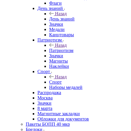
Флаги
День знаний
Назад
День знаний
Значки
Медали
Канцтовары
Патриотизм
Назад
Патриотизм
Значки
Магниты
Наклейки
Спорт
Назад
Спорт
Наборы медалей
Распродажа
Москва
Значки
8 марта
Магнитные закладки
Обложки для документов
Пакеты БОПП 40 мкр
Брелоки