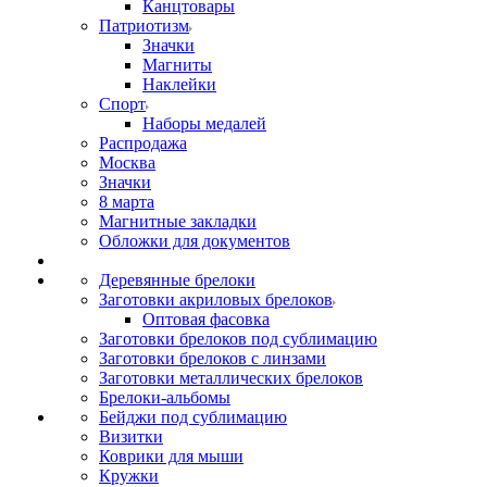
Канцтовары
Патриотизм
Значки
Магниты
Наклейки
Спорт
Наборы медалей
Распродажа
Москва
Значки
8 марта
Магнитные закладки
Обложки для документов
Деревянные брелоки
Заготовки акриловых брелоков
Оптовая фасовка
Заготовки брелоков под сублимацию
Заготовки брелоков с линзами
Заготовки металлических брелоков
Брелоки-альбомы
Бейджи под сублимацию
Визитки
Коврики для мыши
Кружки