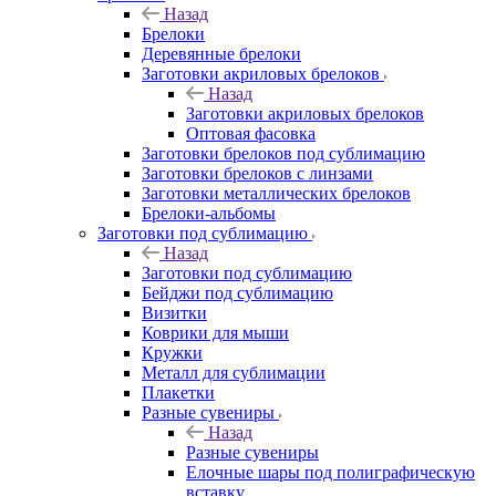
Назад
Брелоки
Деревянные брелоки
Заготовки акриловых брелоков
Назад
Заготовки акриловых брелоков
Оптовая фасовка
Заготовки брелоков под сублимацию
Заготовки брелоков с линзами
Заготовки металлических брелоков
Брелоки-альбомы
Заготовки под сублимацию
Назад
Заготовки под сублимацию
Бейджи под сублимацию
Визитки
Коврики для мыши
Кружки
Металл для сублимации
Плакетки
Разные сувениры
Назад
Разные сувениры
Елочные шары под полиграфическую
вставку