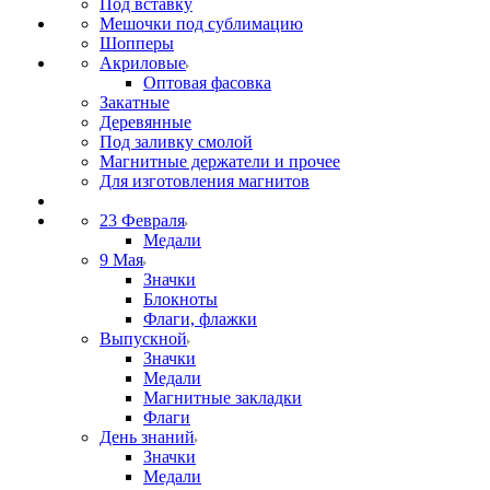
Под вставку
Мешочки под сублимацию
Шопперы
Акриловые
Оптовая фасовка
Закатные
Деревянные
Под заливку смолой
Магнитные держатели и прочее
Для изготовления магнитов
23 Февраля
Медали
9 Мая
Значки
Блокноты
Флаги, флажки
Выпускной
Значки
Медали
Магнитные закладки
Флаги
День знаний
Значки
Медали