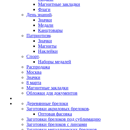
Магнитные закладки
Флаги
День знаний
Значки
Медали
Канцтовары
Патриотизм
Значки
Магниты
Наклейки
Спорт
Наборы медалей
Распродажа
Москва
Значки
8 марта
Магнитные закладки
Обложки для документов
Деревянные брелоки
Заготовки акриловых брелоков
Оптовая фасовка
Заготовки брелоков под сублимацию
Заготовки брелоков с линзами
Заготовки металлических брелоков