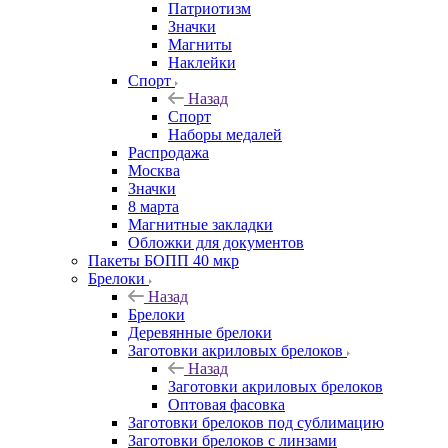
Патриотизм
Значки
Магниты
Наклейки
Спорт
Назад
Спорт
Наборы медалей
Распродажа
Москва
Значки
8 марта
Магнитные закладки
Обложки для документов
Пакеты БОПП 40 мкр
Брелоки
Назад
Брелоки
Деревянные брелоки
Заготовки акриловых брелоков
Назад
Заготовки акриловых брелоков
Оптовая фасовка
Заготовки брелоков под сублимацию
Заготовки брелоков с линзами