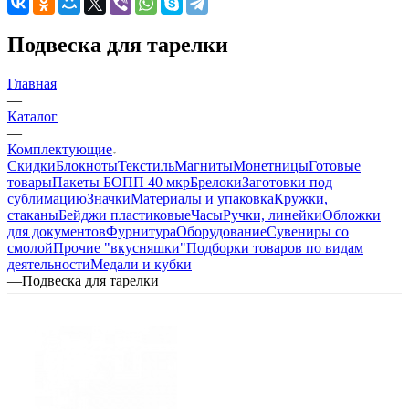
Подвеска для тарелки
Главная
—
Каталог
—
Комплектующие
Скидки
Блокноты
Текстиль
Магниты
Монетницы
Готовые
товары
Пакеты БОПП 40 мкр
Брелоки
Заготовки под
сублимацию
Значки
Материалы и упаковка
Кружки,
стаканы
Бейджи пластиковые
Часы
Ручки, линейки
Обложки
для документов
Фурнитура
Оборудование
Сувениры со
смолой
Прочие "вкусняшки"
Подборки товаров по видам
деятельности
Медали и кубки
—
Подвеска для тарелки